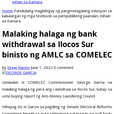
inihain sa Kamara
Home
Panukalang magbibigay ng pangmatagalang solusyon sa
kakulangan ng mga textbook sa pampublikong paaralan, inihain
sa Kamara
Malaking halaga ng bank
withdrawal sa Ilocos Sur
binisto ng AMLC sa COMELEC
by
Drew Nacino
June 1, 2022
0 comment
Isiniwalat ni COMELEC Commissioner George Garcia na
malaking halaga ng pera ang i-winidraw sa Ilocos Sur, batay sa
vote buying report ng Anti-Money Laundering Council.
Inihayag ito ni Garcia sa pagdinig ng Senate Electoral Reforms
Committee hinggil sa mga reklamong natanggap ng poll body