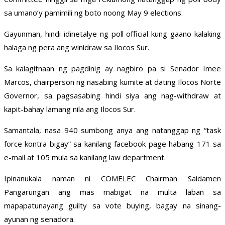
sa umano’y pamimili ng boto noong May 9 elections.
Gayunman, hindi idinetalye ng poll official kung gaano kalaking
halaga ng pera ang winidraw sa Ilocos Sur.
Sa kalagitnaan ng pagdinig ay nagbiro pa si Senador Imee
Marcos, chairperson ng nasabing kumite at dating Ilocos Norte
Governor, sa pagsasabing hindi siya ang nag-withdraw at
kapit-bahay lamang nila ang Ilocos Sur.
Samantala, nasa 940 sumbong anya ang natanggap ng “task
force kontra bigay” sa kanilang facebook page habang 171 sa
e-mail at 105 mula sa kanilang law department.
Ipinanukala naman ni COMELEC Chairman Saidamen
Pangarungan ang mas mabigat na multa laban sa
mapapatunayang guilty sa vote buying, bagay na sinang-
ayunan ng senadora.