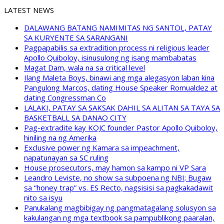
LATEST NEWS
DALAWANG BATANG NAMIMITAS NG SANTOL, PATAY
SA KURYENTE SA SARANGANI
Pagpapabilis sa extradition process ni religious leader
Apollo Quiboloy, isinusulong ng isang mambabatas
Magat Dam, wala na sa critical level
Ilang Maleta Boys, binawi ang mga alegasyon laban kina
Pangulong Marcos, dating House Speaker Romualdez at
dating Congressman Co
LALAKI, PATAY SA SAKSAK DAHIL SA ALITAN SA TAYA SA
BASKETBALL SA DANAO CITY
Pag-extradite kay KOJC founder Pastor Apollo Quiboloy,
hiniling na ng Amerika
Exclusive power ng Kamara sa impeachment,
napatunayan sa SC ruling
House prosecutors, may hamon sa kampo ni VP Sara
Leandro Leviste, no show sa subpoena ng NBI; Bugaw
sa “honey trap” vs. ES Recto, nagsisisi sa pagkakadawit
nito sa isyu
Panukalang magbibigay ng pangmatagalang solusyon sa
kakulangan ng mga textbook sa pampublikong paaralan,