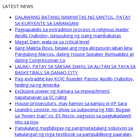
LATEST NEWS
DALAWANG BATANG NAMIMITAS NG SANTOL, PATAY
SA KURYENTE SA SARANGANI
Pagpapabilis sa extradition process ni religious leader
Apollo Quiboloy, isinusulong ng isang mambabatas
Magat Dam, wala na sa critical level
Ilang Maleta Boys, binawi ang mga alegasyon laban kina
Pangulong Marcos, dating House Speaker Romualdez at
dating Congressman Co
LALAKI, PATAY SA SAKSAK DAHIL SA ALITAN SA TAYA SA
BASKETBALL SA DANAO CITY
Pag-extradite kay KOJC founder Pastor Apollo Quiboloy,
hiniling na ng Amerika
Exclusive power ng Kamara sa impeachment,
napatunayan sa SC ruling
House prosecutors, may hamon sa kampo ni VP Sara
Leandro Leviste, no show sa subpoena ng NBI; Bugaw
sa “honey trap” vs. ES Recto, nagsisisi sa pagkakadawit
nito sa isyu
Panukalang magbibigay ng pangmatagalang solusyon sa
kakulangan ng mga textbook sa pampublikong paaralan,