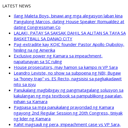
LATEST NEWS
Ilang Maleta Boys, binawi ang mga alegasyon laban kina
Pangulong Marcos, dating House Speaker Romualdez at
dating Congressman Co
LALAKI, PATAY SA SAKSAK DAHIL SA ALITAN SA TAYA SA
BASKETBALL SA DANAO CITY
Pag-extradite kay KOJC founder Pastor Apollo Quiboloy,
hiniling na ng Amerika
Exclusive power ng Kamara sa impeachment,
napatunayan sa SC ruling
House prosecutors, may hamon sa kampo ni VP Sara
Leandro Leviste, no show sa subpoena ng NBI; Bugaw
sa “honey trap” vs. ES Recto, nagsisisi sa pagkakadawit
nito sa isyu
Panukalang magbibigay ng pangmatagalang solusyon sa
kakulangan ng mga textbook sa pampublikong paaralan,
inihain sa Kamara
Pagpasa sa mga panukalang prayoridad ng Kamara
ngayong 2nd Regular Session ng 20th Congress, tiniyak
ng lider ng Kamara
Kahit magsauli ng pera, impeachment case vs VP Sara,