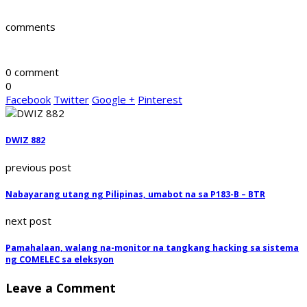
comments
0 comment
0
Facebook
Twitter
Google +
Pinterest
DWIZ 882
previous post
Nabayarang utang ng Pilipinas, umabot na sa P183-B – BTR
next post
Pamahalaan, walang na-monitor na tangkang hacking sa sistema
ng COMELEC sa eleksyon
Leave a Comment