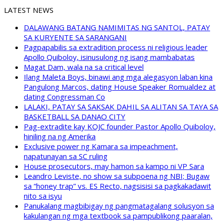
LATEST NEWS
DALAWANG BATANG NAMIMITAS NG SANTOL, PATAY
SA KURYENTE SA SARANGANI
Pagpapabilis sa extradition process ni religious leader
Apollo Quiboloy, isinusulong ng isang mambabatas
Magat Dam, wala na sa critical level
Ilang Maleta Boys, binawi ang mga alegasyon laban kina
Pangulong Marcos, dating House Speaker Romualdez at
dating Congressman Co
LALAKI, PATAY SA SAKSAK DAHIL SA ALITAN SA TAYA SA
BASKETBALL SA DANAO CITY
Pag-extradite kay KOJC founder Pastor Apollo Quiboloy,
hiniling na ng Amerika
Exclusive power ng Kamara sa impeachment,
napatunayan sa SC ruling
House prosecutors, may hamon sa kampo ni VP Sara
Leandro Leviste, no show sa subpoena ng NBI; Bugaw
sa “honey trap” vs. ES Recto, nagsisisi sa pagkakadawit
nito sa isyu
Panukalang magbibigay ng pangmatagalang solusyon sa
kakulangan ng mga textbook sa pampublikong paaralan,