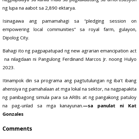
ng lupa na aabot sa 2,890 ektarya.
Isinagawa ang pamamahagi sa “pledging session on
empowering local communities” sa royal farm, gulayon,
Dipolog City.
Bahagi ito ng pagpapatupad ng new agrarian emancipation act
na nilagdaan ni Pangulong Ferdinand Marcos Jr. noong Hulyo
2023.
Itinampok din sa programa ang pagtutulungan ng iba’t ibang
ahensiya ng pamahalaan at mga lokal na sektor, na nagpapakita
ng panibagong simula para sa ARBs at ng pangakong patuloy
na pag-unlad sa mga kanayunan.
—sa panulat ni Kat
Gonzales
Comments