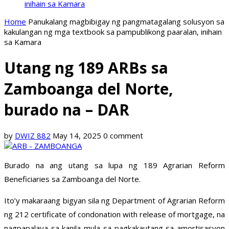
inihain sa Kamara
Home
Panukalang magbibigay ng pangmatagalang solusyon sa
kakulangan ng mga textbook sa pampublikong paaralan, inihain
sa Kamara
Utang ng 189 ARBs sa
Zamboanga del Norte,
burado na – DAR
by
DWIZ 882
May 14, 2025
0 comment
Burado na ang utang sa lupa ng 189 Agrarian Reform
Beneficiaries sa Zamboanga del Norte.
Ito’y makaraang bigyan sila ng Department of Agrarian Reform
ng 212 certificate of condonation with release of mortgage, na
nagpapalaya sa kanila mula sa pagkakautang sa amortisasyon