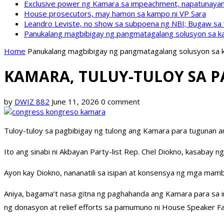
Exclusive power ng Kamara sa impeachment, napatunayan 
House prosecutors, may hamon sa kampo ni VP Sara
Leandro Leviste, no show sa subpoena ng NBI; Bugaw sa “h
Panukalang magbibigay ng pangmatagalang solusyon sa ka
Home
Panukalang magbibigay ng pangmatagalang solusyon sa k
KAMARA, TULUY-TULOY SA 
by
DWIZ 882
June 11, 2026
0 comment
Tuloy-tuloy sa pagbibigay ng tulong ang Kamara para tugunan a
Ito ang sinabi ni Akbayan Party-list Rep. Chel Diokno, kasabay n
Ayon kay Diokno, nananatili sa isipan at konsensya ng mga ma
Aniya, bagama’t nasa gitna ng paghahanda ang Kamara para sa i
ng donasyon at relief efforts sa pamumuno ni House Speaker Fau