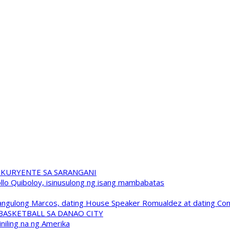
 KURYENTE SA SARANGANI
pollo Quiboloy, isinusulong ng isang mambabatas
 Pangulong Marcos, dating House Speaker Romualdez at dating C
A BASKETBALL SA DANAO CITY
niling na ng Amerika