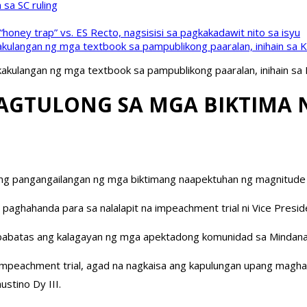
sa SC ruling
oney trap” vs. ES Recto, nagsisisi sa pagkakadawit nito sa isyu
kulangan ng mga textbook sa pampublikong paaralan, inihain sa 
akulangan ng mga textbook sa pampublikong paaralan, inihain sa
PAGTULONG SA MGA BIKTIMA 
ng pangangailangan ng mga biktimang naapektuhan ng magnitude 7
g paghahanda para sa nalalapit na impeachment trial ni Vice Presid
mbabatas ang kalagayan ng mga apektadong komunidad sa Mindana
mpeachment trial, agad na nagkaisa ang kapulungan upang maghat
stino Dy III.