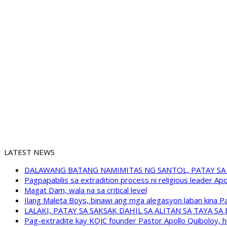
LATEST NEWS
DALAWANG BATANG NAMIMITAS NG SANTOL, PATAY SA
Pagpapabilis sa extradition process ni religious leader A
Magat Dam, wala na sa critical level
Ilang Maleta Boys, binawi ang mga alegasyon laban kina
LALAKI, PATAY SA SAKSAK DAHIL SA ALITAN SA TAYA S
Pag-extradite kay KOJC founder Pastor Apollo Quiboloy, hi