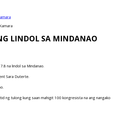
Kamara
 Kamara
NG LINDOL SA MINDANAO
.8 na lindol sa Mindanao.
ent Sara Duterte.
o.
id ng tulong kung saan mahigit 100 kongresista na ang nangako