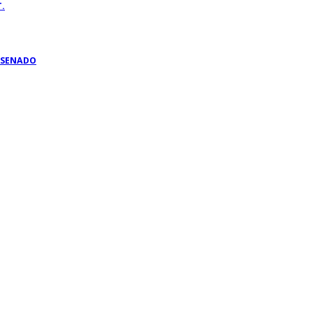
.
A SENADO