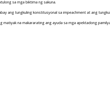
katulong sa mga biktima ng sakuna.
ay ang tungkuling konstitusyonal sa impeachment at ang tungkuli
ng matiyak na makararating ang ayuda sa mga apektadong pamilya