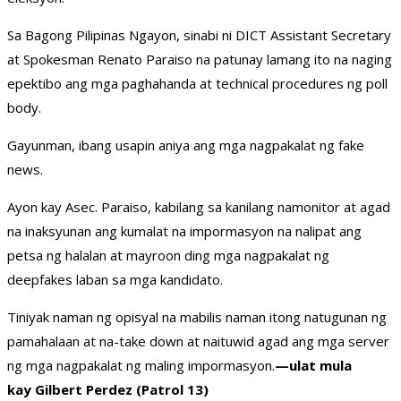
Sa Bagong Pilipinas Ngayon, sinabi ni DICT Assistant Secretary
at Spokesman Renato Paraiso na patunay lamang ito na naging
epektibo ang mga paghahanda at technical procedures ng poll
body.
Gayunman, ibang usapin aniya ang mga nagpakalat ng fake
news.
Ayon kay Asec. Paraiso, kabilang sa kanilang namonitor at agad
na inaksyunan ang kumalat na impormasyon na nalipat ang
petsa ng halalan at mayroon ding mga nagpakalat ng
deepfakes laban sa mga kandidato.
Tiniyak naman ng opisyal na mabilis naman itong natugunan ng
pamahalaan at na-take down at naituwid agad ang mga server
ng mga nagpakalat ng maling impormasyon.
—ulat mula
kay Gilbert Perdez (Patrol 13)