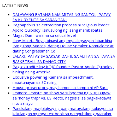
LATEST NEWS
DALAWANG BATANG NAMIMITAS NG SANTOL, PATAY
SA KURYENTE SA SARANGANI
Pagpapabilis sa extradition process ni religious leader
Apollo Quiboloy, isinusulong ng isang mambabatas
Magat Dam, wala na sa critical level
Ilang Maleta Boys, binawi ang mga alegasyon laban kina
Pangulong Marcos, dating House Speaker Romualdez at
dating Congressman Co
LALAKI, PATAY SA SAKSAK DAHIL SA ALITAN SA TAYA SA
BASKETBALL SA DANAO CITY
Pag-extradite kay KOJC founder Pastor Apollo Quiboloy,
hiniling na ng Amerika
Exclusive power ng Kamara sa impeachment,
napatunayan sa SC ruling
House prosecutors, may hamon sa kampo ni VP Sara
Leandro Leviste, no show sa subpoena ng NBI; Bugaw
sa “honey trap” vs. ES Recto, nagsisisi sa pagkakadawit
nito sa isyu
Panukalang magbibigay ng pangmatagalang solusyon sa
kakulangan ng mga textbook sa pampublikong paaralan,