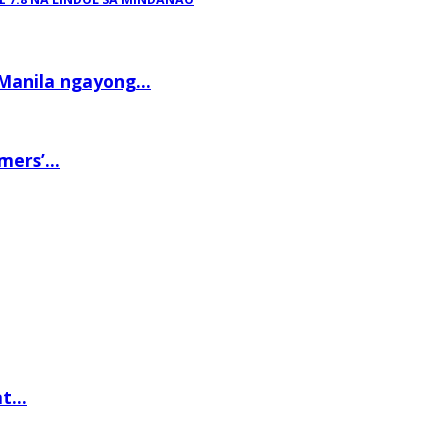
anila ngayong...
ers’...
t...