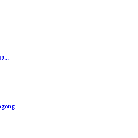
9...
gong...