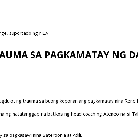
arge, suportado ng NEA
TRAUMA SA PAGKAMATAY NG 
agdulot ng trauma sa buong koponan ang pagkamatay nina Rene Bat
sa gitna ng natatanggap na batikos ng head coach ng Ateneo na si
 sa pagkasawi nina Baterbonia at Adili.