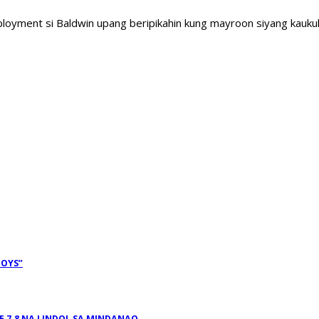
yment si Baldwin upang beripikahin kung mayroon siyang kaukula
BOYS”
 7.8 NA LINDOL SA MINDANAO