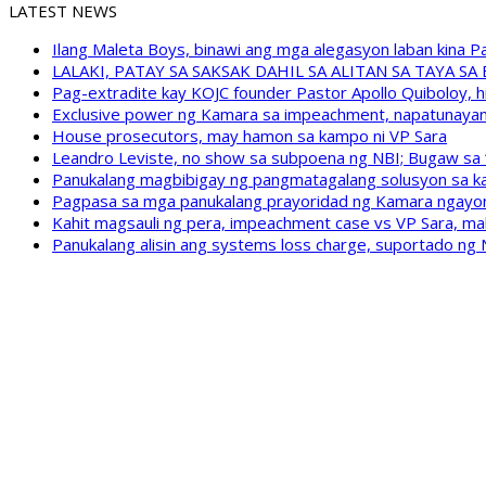
LATEST NEWS
Ilang Maleta Boys, binawi ang mga alegasyon laban kina
LALAKI, PATAY SA SAKSAK DAHIL SA ALITAN SA TAYA S
Pag-extradite kay KOJC founder Pastor Apollo Quiboloy, hi
Exclusive power ng Kamara sa impeachment, napatunayan 
House prosecutors, may hamon sa kampo ni VP Sara
Leandro Leviste, no show sa subpoena ng NBI; Bugaw sa “h
Panukalang magbibigay ng pangmatagalang solusyon sa ka
Pagpasa sa mga panukalang prayoridad ng Kamara ngayong
Kahit magsauli ng pera, impeachment case vs VP Sara, ma
Panukalang alisin ang systems loss charge, suportado ng