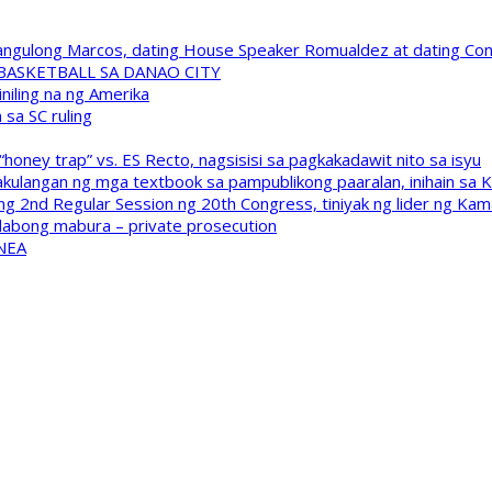
 Pangulong Marcos, dating House Speaker Romualdez at dating C
A BASKETBALL SA DANAO CITY
niling na ng Amerika
sa SC ruling
oney trap” vs. ES Recto, nagsisisi sa pagkakadawit nito sa isyu
kulangan ng mga textbook sa pampublikong paaralan, inihain sa 
 2nd Regular Session ng 20th Congress, tiniyak ng lider ng Kam
labong mabura – private prosecution
 NEA