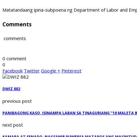
Matatandaang ipina-subpoena ng Department of Labor and Emplo
Comments
comments
0 comment
0
Facebook
Twitter
Google +
Pinterest
DWIZ 882
previous post
PANIBAGONG KASO, ISINAMPA LABAN SA TINAGURIANG “18 MALETA 
next post
KAMARA AT SENADO, NAGSANIB PUWERSA MATAPOS ANG MAGNITUDE