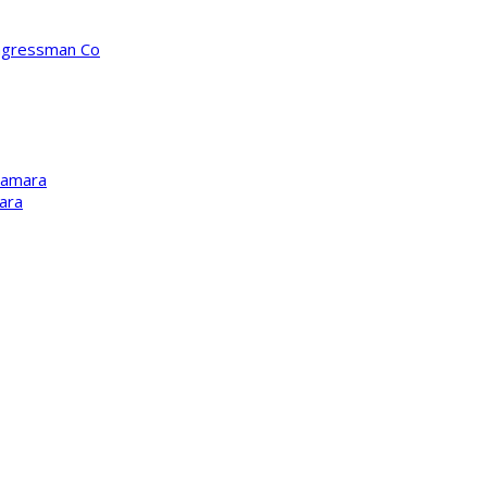
ongressman Co
Kamara
ara