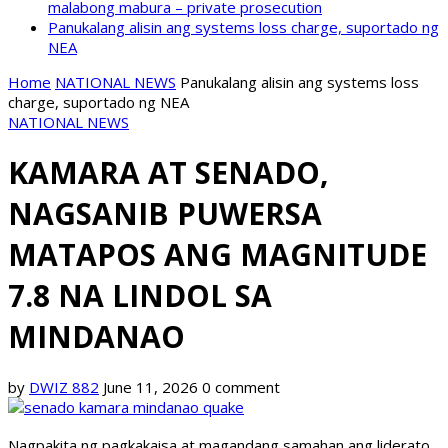
malabong mabura – private prosecution
Panukalang alisin ang systems loss charge, suportado ng
NEA
Home
NATIONAL NEWS
Panukalang alisin ang systems loss
charge, suportado ng NEA
NATIONAL NEWS
KAMARA AT SENADO,
NAGSANIB PUWERSA
MATAPOS ANG MAGNITUDE
7.8 NA LINDOL SA
MINDANAO
by
DWIZ 882
June 11, 2026
0 comment
Nagpakita ng pagkakaisa at magandang samahan ang liderato