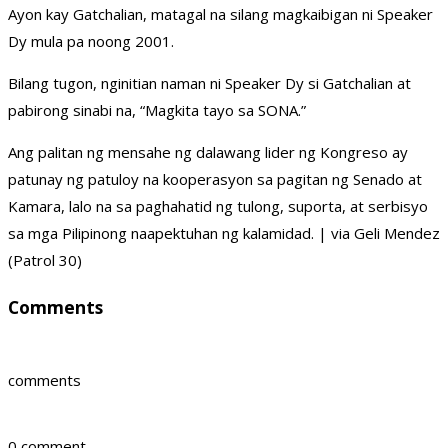
Ayon kay Gatchalian, matagal na silang magkaibigan ni Speaker
Dy mula pa noong 2001.
Bilang tugon, nginitian naman ni Speaker Dy si Gatchalian at
pabirong sinabi na, “Magkita tayo sa SONA.”
Ang palitan ng mensahe ng dalawang lider ng Kongreso ay
patunay ng patuloy na kooperasyon sa pagitan ng Senado at
Kamara, lalo na sa paghahatid ng tulong, suporta, at serbisyo
sa mga Pilipinong naapektuhan ng kalamidad. | via Geli Mendez
(Patrol 30)
Comments
comments
0 comment