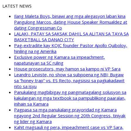
LATEST NEWS
Ilang Maleta Boys, binawi ang mga alegasyon laban kina
Pangulong Marcos, dating House Speaker Romualdez at
dating Congressman Co
LALAKI, PATAY SA SAKSAK DAHIL SA ALITAN SA TAYA SA
BASKETBALL SA DANAO CITY
Pag-extradite kay KOJC founder Pastor Apollo Quiboloy,
hiniling na ng Amerika
Exclusive power ng Kamara sa impeachment,
napatunayan sa SC ruling
House prosecutors, may hamon sa kampo ni VP Sara
Leandro Leviste, no show sa subpoena ng NBI; Bugaw
sa “honey trap” vs. ES Recto, nagsisisi sa pagkakadawit
nito sa isyu
Panukalang magbibigay ng pangmatagalang solusyon sa
kakulangan ng mga textbook sa pampublikong paaralan,
inihain sa Kamara
Pagpasa sa mga panukalang prayoridad ng Kamara
ngayong 2nd Regular Session ng 20th Congress, tiniyak
ng lider ng Kamara
Kahit magsauli ng pera, impeachment case vs VP Sara,