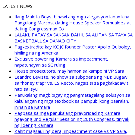
LATEST NEWS
Ilang Maleta Boys, binawi ang mga alegasyon laban kina
Pangulong Marcos, dating House Speaker Romualdez at
dating Congressman Co
LALAKI, PATAY SA SAKSAK DAHIL SA ALITAN SA TAYA SA
BASKETBALL SA DANAO CITY
Pag-extradite kay KOJC founder Pastor Apollo Quiboloy,
hiniling na ng Amerika
Exclusive power ng Kamara sa impeachment,
napatunayan sa SC ruling
House prosecutors, may hamon sa kampo ni VP Sara
Leandro Leviste, no show sa subpoena ng NBI; Bugaw
sa “honey trap” vs. ES Recto, nagsisisi sa pagkakadawit
nito sa isyu
Panukalang magbibigay ng pangmatagalang solusyon sa
kakulangan ng mga textbook sa pampublikong paaralan,
inihain sa Kamara
Pagpasa sa mga panukalang prayoridad ng Kamara
ngayong 2nd Regular Session ng 20th Congress, tiniyak
ng lider ng Kamara
Kahit magsauli ng pera, impeachment case vs VP Sara,