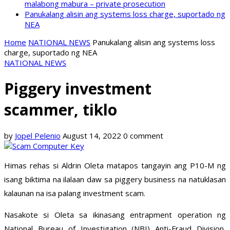
malabong mabura – private prosecution
Panukalang alisin ang systems loss charge, suportado ng
NEA
Home
NATIONAL NEWS
Panukalang alisin ang systems loss
charge, suportado ng NEA
NATIONAL NEWS
Piggery investment
scammer, tiklo
by
Jopel Pelenio
August 14, 2022
0 comment
Himas rehas si Aldrin Oleta matapos tangayin ang P10-M ng
isang biktima na ilalaan daw sa piggery business na natuklasan
kalaunan na isa palang investment scam.
Nasakote si Oleta sa ikinasang entrapment operation ng
National Bureau of Investigation (NBI) Anti-Fraud Division,