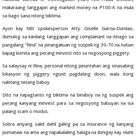
makaraang tanggapin ang marked money na P100-K na mula
sa bago sana nitong biktima.
Ayon kay NBI spokesperson Atty. Giselle Garcia-Dumlao,
dumulog sa kanilang tanggapan ang complainant na itinago sa
pangalang “Rina” na pinangakuan ng suspek ng 30-70 na hatian
kapag kumita ang perang ininvest nito sa negosyong piggery.
Sa salaysay ni Rina, personal nitong pinuntahan ang sinasabing
lokasyon ng piggery ngunit pagdating doon, wala itong
nakitang niisang baboy.
Dito na napagtanto ng biktima na binaboy na ng suspek ang
perang kanyang ininvest para sa negosyong babuyan na isa
palang scam o modus.
Sobra aniyang sakit dahil galing pa sa insurance ng kanyang
pumanaw na ama ang napakalaking halaga na ibinigay kay olate