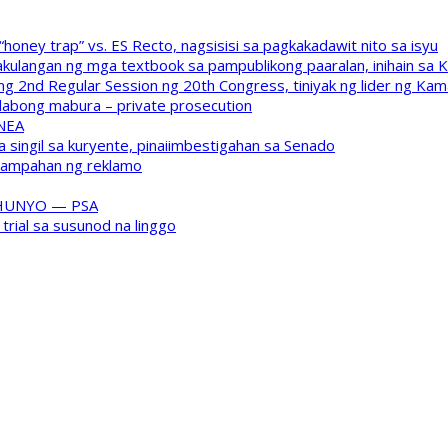
oney trap” vs. ES Recto, nagsisisi sa pagkakadawit nito sa isyu
kulangan ng mga textbook sa pampublikong paaralan, inihain sa 
 2nd Regular Session ng 20th Congress, tiniyak ng lider ng Kam
labong mabura – private prosecution
 NEA
a singil sa kuryente, pinaiimbestigahan sa Senado
inampahan ng reklamo
HUNYO — PSA
trial sa susunod na linggo