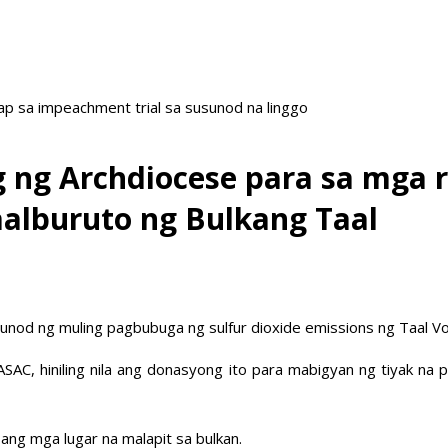
ap sa impeachment trial sa susunod na linggo
g ng Archdiocese para sa mga r
alburuto ng Bulkang Taal
od ng muling pagbubuga ng sulfur dioxide emissions ng Taal Vo
ASAC, hiniling nila ang donasyong ito para mabigyan ng tiyak na
ang mga lugar na malapit sa bulkan.