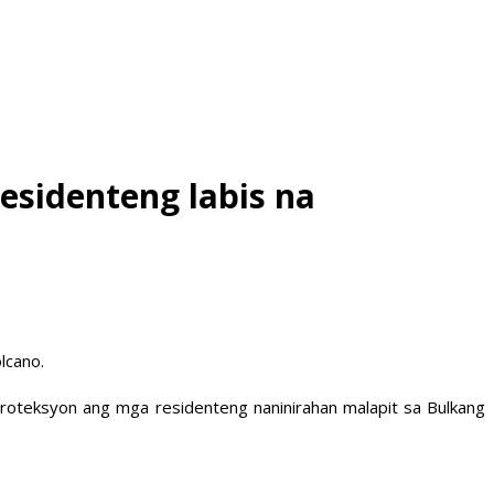
esidenteng labis na
lcano.
 proteksyon ang mga residenteng naninirahan malapit sa Bulkang