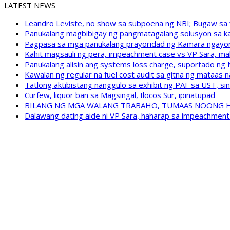
LATEST NEWS
Leandro Leviste, no show sa subpoena ng NBI; Bugaw sa “h
Panukalang magbibigay ng pangmatagalang solusyon sa ka
Pagpasa sa mga panukalang prayoridad ng Kamara ngayong
Kahit magsauli ng pera, impeachment case vs VP Sara, ma
Panukalang alisin ang systems loss charge, suportado ng
Kawalan ng regular na fuel cost audit sa gitna ng mataas n
Tatlong aktibistang nanggulo sa exhibit ng PAF sa UST, s
Curfew, liquor ban sa Magsingal, Ilocos Sur, ipinatupad
BILANG NG MGA WALANG TRABAHO, TUMAAS NOONG 
Dalawang dating aide ni VP Sara, haharap sa impeachment 