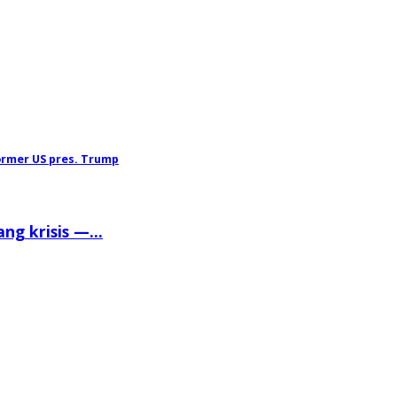
ormer US pres. Trump
g krisis —...