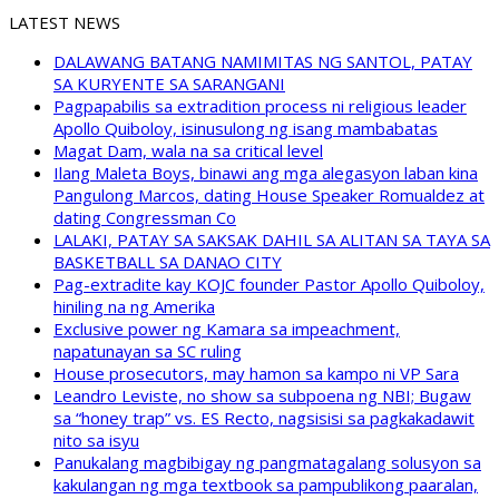
LATEST NEWS
DALAWANG BATANG NAMIMITAS NG SANTOL, PATAY
SA KURYENTE SA SARANGANI
Pagpapabilis sa extradition process ni religious leader
Apollo Quiboloy, isinusulong ng isang mambabatas
Magat Dam, wala na sa critical level
Ilang Maleta Boys, binawi ang mga alegasyon laban kina
Pangulong Marcos, dating House Speaker Romualdez at
dating Congressman Co
LALAKI, PATAY SA SAKSAK DAHIL SA ALITAN SA TAYA SA
BASKETBALL SA DANAO CITY
Pag-extradite kay KOJC founder Pastor Apollo Quiboloy,
hiniling na ng Amerika
Exclusive power ng Kamara sa impeachment,
napatunayan sa SC ruling
House prosecutors, may hamon sa kampo ni VP Sara
Leandro Leviste, no show sa subpoena ng NBI; Bugaw
sa “honey trap” vs. ES Recto, nagsisisi sa pagkakadawit
nito sa isyu
Panukalang magbibigay ng pangmatagalang solusyon sa
kakulangan ng mga textbook sa pampublikong paaralan,