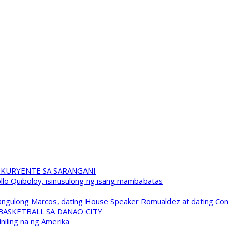
 KURYENTE SA SARANGANI
pollo Quiboloy, isinusulong ng isang mambabatas
 Pangulong Marcos, dating House Speaker Romualdez at dating C
A BASKETBALL SA DANAO CITY
niling na ng Amerika