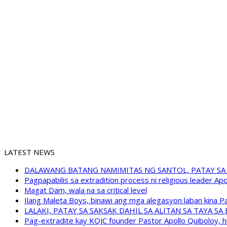
LATEST NEWS
DALAWANG BATANG NAMIMITAS NG SANTOL, PATAY SA
Pagpapabilis sa extradition process ni religious leader A
Magat Dam, wala na sa critical level
Ilang Maleta Boys, binawi ang mga alegasyon laban kina
LALAKI, PATAY SA SAKSAK DAHIL SA ALITAN SA TAYA S
Pag-extradite kay KOJC founder Pastor Apollo Quiboloy, hi