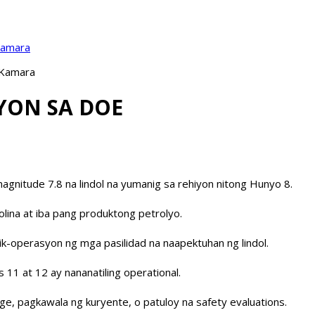
Kamara
 Kamara
YON SA DOE
agnitude 7.8 na lindol na yumanig sa rehiyon nitong Hunyo 8.
lina at iba pang produktong petrolyo.
k-operasyon ng mga pasilidad na naapektuhan ng lindol.
s 11 at 12 ay nananatiling operational.
e, pagkawala ng kuryente, o patuloy na safety evaluations.