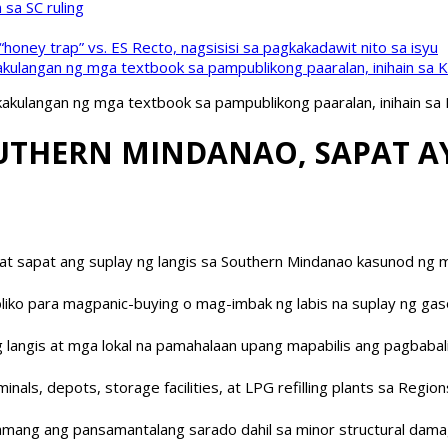
sa SC ruling
oney trap” vs. ES Recto, nagsisisi sa pagkakadawit nito sa isyu
kulangan ng mga textbook sa pampublikong paaralan, inihain sa 
akulangan ng mga textbook sa pampublikong paaralan, inihain sa
UTHERN MINDANAO, SAPAT A
 at sapat ang suplay ng langis sa Southern Mindanao kasunod ng m
liko para magpanic-buying o mag-imbak ng labis na suplay ng gaso
langis at mga lokal na pamahalaan upang mapabilis ang pagbabali
als, depots, storage facilities, at LPG refilling plants sa Region
lamang ang pansamantalang sarado dahil sa minor structural damag