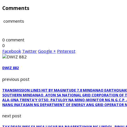
Comments
comments
0 comment
0
Facebook
Twitter
Google +
Pinterest
DWIZ 882
previous post
TRANSMISSION LINES HIT BY MAGNITUDE 7.8 MINDANAO EARTHQUAKE
SOUTHERN MINDANAO. AYON SA NATIONAL GRID CORPORATION OF TH
ALA-UNA TRENTA’Y OTSO. PATULOY NA MINO-MONITOR NG N.G.C.P
NANG INATASAN NG DEPARTMENT OF ENERGY ANG GRID OPERATOR NA
next post
TAX DEADLINES SA MGA LUGAR NA NAAPEKTUHAN NG LINDOL, PINALA