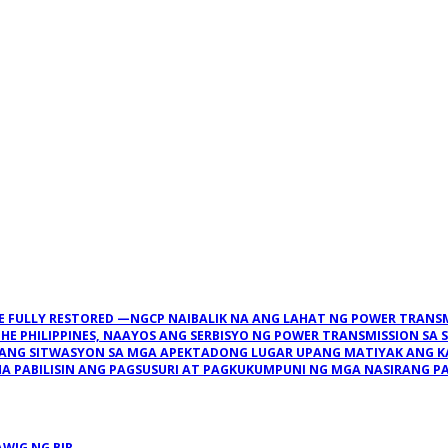
 FULLY RESTORED —NGCP NAIBALIK NA ANG LAHAT NG POWER TRANSMI
E PHILIPPINES, NAAYOS ANG SERBISYO NG POWER TRANSMISSION SA 
. ANG SITWASYON SA MGA APEKTADONG LUGAR UPANG MATIYAK ANG 
 PABILISIN ANG PAGSUSURI AT PAGKUKUMPUNI NG MGA NASIRANG PAS
WIG NG BIR