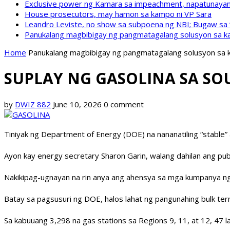
Exclusive power ng Kamara sa impeachment, napatunayan 
House prosecutors, may hamon sa kampo ni VP Sara
Leandro Leviste, no show sa subpoena ng NBI; Bugaw sa “h
Panukalang magbibigay ng pangmatagalang solusyon sa ka
Home
Panukalang magbibigay ng pangmatagalang solusyon sa k
SUPLAY NG GASOLINA SA SO
by
DWIZ 882
June 10, 2026
0 comment
Tiniyak ng Department of Energy (DOE) na nananatiling “stable”
Ayon kay energy secretary Sharon Garin, walang dahilan ang pub
Nakikipag-ugnayan na rin anya ang ahensya sa mga kumpanya ng 
Batay sa pagsusuri ng DOE, halos lahat ng pangunahing bulk termin
Sa kabuuang 3,298 na gas stations sa Regions 9, 11, at 12, 47 