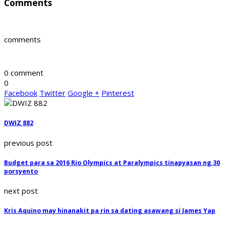
Comments
comments
0 comment
0
Facebook
Twitter
Google +
Pinterest
DWIZ 882
previous post
Budget para sa 2016 Rio Olympics at Paralympics tinapyasan ng 30
porsyento
next post
Kris Aquino may hinanakit pa rin sa dating asawang si James Yap