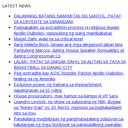
LATEST NEWS
DALAWANG BATANG NAMIMITAS NG SANTOL, PATAY
SA KURYENTE SA SARANGANI
Pagpapabilis sa extradition process ni religious leader
Apollo Quiboloy, isinusulong ng isang mambabatas
Magat Dam, wala na sa critical level
Ilang Maleta Boys, binawi ang mga alegasyon laban kina
Pangulong Marcos, dating House Speaker Romualdez at
dating Congressman Co
LALAKI, PATAY SA SAKSAK DAHIL SA ALITAN SA TAYA SA
BASKETBALL SA DANAO CITY
Pag-extradite kay KOJC founder Pastor Apollo Quiboloy,
hiniling na ng Amerika
Exclusive power ng Kamara sa impeachment,
napatunayan sa SC ruling
House prosecutors, may hamon sa kampo ni VP Sara
Leandro Leviste, no show sa subpoena ng NBI; Bugaw
sa “honey trap” vs. ES Recto, nagsisisi sa pagkakadawit
nito sa isyu
Panukalang magbibigay ng pangmatagalang solusyon sa
kakulangan ng mga textbook sa pampublikong paaralan,