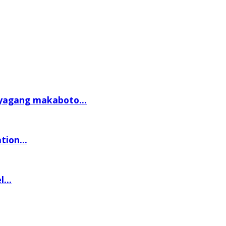
yagang makaboto...
ion...
...