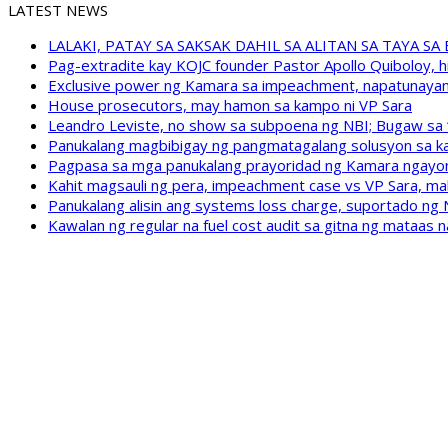
LATEST NEWS
LALAKI, PATAY SA SAKSAK DAHIL SA ALITAN SA TAYA S
Pag-extradite kay KOJC founder Pastor Apollo Quiboloy, hi
Exclusive power ng Kamara sa impeachment, napatunayan 
House prosecutors, may hamon sa kampo ni VP Sara
Leandro Leviste, no show sa subpoena ng NBI; Bugaw sa “h
Panukalang magbibigay ng pangmatagalang solusyon sa ka
Pagpasa sa mga panukalang prayoridad ng Kamara ngayong
Kahit magsauli ng pera, impeachment case vs VP Sara, ma
Panukalang alisin ang systems loss charge, suportado ng
Kawalan ng regular na fuel cost audit sa gitna ng mataas n