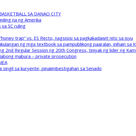
A BASKETBALL SA DANAO CITY
niling na ng Amerika
sa SC ruling
oney trap” vs. ES Recto, nagsisisi sa pagkakadawit nito sa isyu
kulangan ng mga textbook sa pampublikong paaralan, inihain sa 
 2nd Regular Session ng 20th Congress, tiniyak ng lider ng Kam
labong mabura – private prosecution
 NEA
a singil sa kuryente, pinaiimbestigahan sa Senado