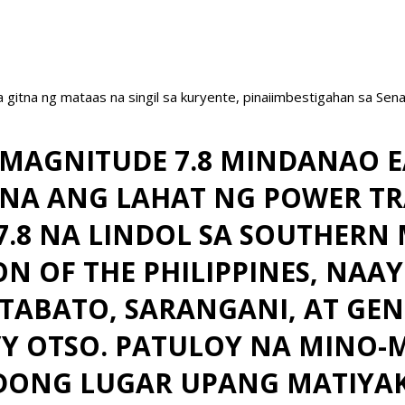
a gitna ng mataas na singil sa kuryente, pinaiimbestigahan sa Sen
Y MAGNITUDE 7.8 MINDANAO 
NA ANG LAHAT NG POWER TR
.8 NA LINDOL SA SOUTHERN
N OF THE PHILIPPINES, NAA
TABATO, SARANGANI, AT GEN
Y OTSO. PATULOY NA MINO-M
DONG LUGAR UPANG MATIYA