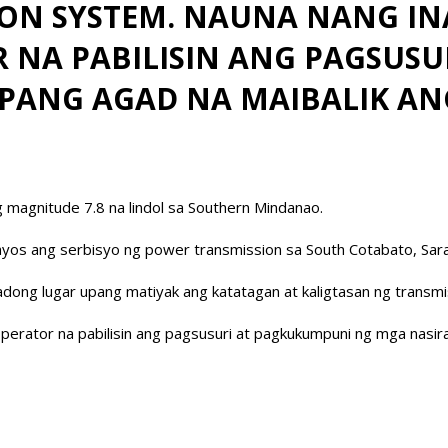
ION SYSTEM. NAUNA NANG I
 NA PABILISIN ANG PAGSUS
PANG AGAD NA MAIBALIK ANG
g magnitude 7.8 na lindol sa Southern Mindanao.
aayos ang serbisyo ng power transmission sa South Cotabato, Sara
ong lugar upang matiyak ang katatagan at kaligtasan ng transmi
rator na pabilisin ang pagsusuri at pagkukumpuni ng mga nasiran