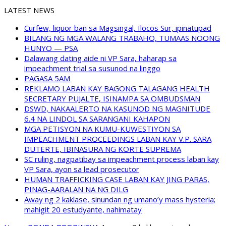
LATEST NEWS
Curfew, liquor ban sa Magsingal, Ilocos Sur, ipinatupad
BILANG NG MGA WALANG TRABAHO, TUMAAS NOONG
HUNYO — PSA
Dalawang dating aide ni VP Sara, haharap sa
impeachment trial sa susunod na linggo
PAGASA 5AM
REKLAMO LABAN KAY BAGONG TALAGANG HEALTH
SECRETARY PUJALTE, ISINAMPA SA OMBUDSMAN
DSWD, NAKAALERTO NA KASUNOD NG MAGNITUDE
6.4 NA LINDOL SA SARANGANI KAHAPON
MGA PETISYON NA KUMU-KUWESTIYON SA
IMPEACHMENT PROCEEDINGS LABAN KAY V.P. SARA
DUTERTE, IBINASURA NG KORTE SUPREMA
SC ruling, nagpatibay sa impeachment process laban kay
VP Sara, ayon sa lead prosecutor
HUMAN TRAFFICKING CASE LABAN KAY JING PARAS,
PINAG-AARALAN NA NG DILG
Away ng 2 kaklase, sinundan ng umano’y mass hysteria;
mahigit 20 estudyante, nahimatay