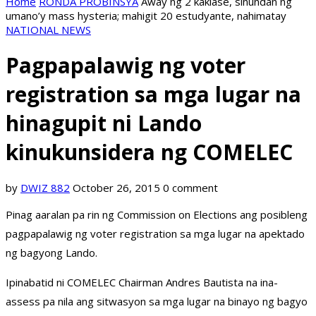
Home
RONDA PROBINSYA
Away ng 2 kaklase, sinundan ng
umano’y mass hysteria; mahigit 20 estudyante, nahimatay
NATIONAL NEWS
Pagpapalawig ng voter
registration sa mga lugar na
hinagupit ni Lando
kinukunsidera ng COMELEC
by
DWIZ 882
October 26, 2015
0 comment
Pinag aaralan pa rin ng Commission on Elections ang posibleng
pagpapalawig ng voter registration sa mga lugar na apektado
ng bagyong Lando.
Ipinabatid ni COMELEC Chairman Andres Bautista na ina-
assess pa nila ang sitwasyon sa mga lugar na binayo ng bagyo