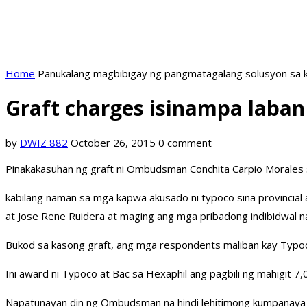
Home
Panukalang magbibigay ng pangmatagalang solusyon sa k
Graft charges isinampa laban
by
DWIZ 882
October 26, 2015
0 comment
Pinakakasuhan ng graft ni Ombudsman Conchita Carpio Morales s
kabilang naman sa mga kapwa akusado ni typoco sina provincial
at Jose Rene Ruidera at maging ang mga pribadong indibidwal na
Bukod sa kasong graft, ang mga respondents maliban kay Typoc
Ini award ni Typoco at Bac sa Hexaphil ang pagbili ng mahigit 7,0
Napatunayan din ng Ombudsman na hindi lehitimong kumpanaya a