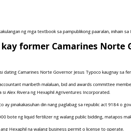
akulangan ng mga textbook sa pampublikong paaralan, inihain sa
 kay former Camarines Norte 
i dating Camarines Norte Governor Jesus Typoco kaugnay sa fert
 accountant maribeth malaluan, bid and awards committee member
 si Alex Rivera ng Hexaphil Agriventures Incorporated.
o ay pinakakasuhan din nang paglabag sa republic act 9184 o g
00 bote ng liquid fertilizer ng walang public bidding, matapos maka
ng Hexaphil na walang business permit o license to operate.