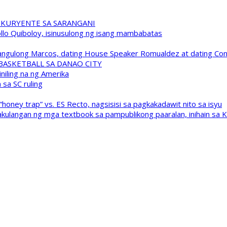
 KURYENTE SA SARANGANI
pollo Quiboloy, isinusulong ng isang mambabatas
 Pangulong Marcos, dating House Speaker Romualdez at dating C
A BASKETBALL SA DANAO CITY
niling na ng Amerika
sa SC ruling
oney trap” vs. ES Recto, nagsisisi sa pagkakadawit nito sa isyu
kulangan ng mga textbook sa pampublikong paaralan, inihain sa 