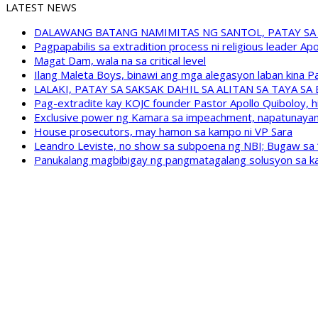
LATEST NEWS
DALAWANG BATANG NAMIMITAS NG SANTOL, PATAY SA
Pagpapabilis sa extradition process ni religious leader A
Magat Dam, wala na sa critical level
Ilang Maleta Boys, binawi ang mga alegasyon laban kina
LALAKI, PATAY SA SAKSAK DAHIL SA ALITAN SA TAYA S
Pag-extradite kay KOJC founder Pastor Apollo Quiboloy, hi
Exclusive power ng Kamara sa impeachment, napatunayan 
House prosecutors, may hamon sa kampo ni VP Sara
Leandro Leviste, no show sa subpoena ng NBI; Bugaw sa “h
Panukalang magbibigay ng pangmatagalang solusyon sa ka