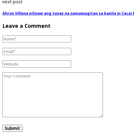
next post
Ahron Villena nilinaw ang tunay na namamagitan sa kanila ni Cacai 
Leave a Comment