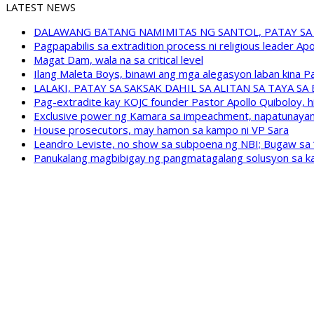
LATEST NEWS
DALAWANG BATANG NAMIMITAS NG SANTOL, PATAY SA
Pagpapabilis sa extradition process ni religious leader A
Magat Dam, wala na sa critical level
Ilang Maleta Boys, binawi ang mga alegasyon laban kina
LALAKI, PATAY SA SAKSAK DAHIL SA ALITAN SA TAYA S
Pag-extradite kay KOJC founder Pastor Apollo Quiboloy, hi
Exclusive power ng Kamara sa impeachment, napatunayan 
House prosecutors, may hamon sa kampo ni VP Sara
Leandro Leviste, no show sa subpoena ng NBI; Bugaw sa “h
Panukalang magbibigay ng pangmatagalang solusyon sa ka