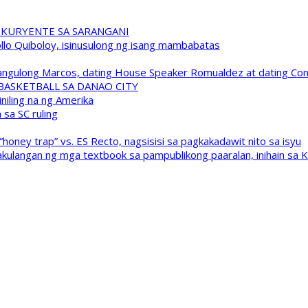
 KURYENTE SA SARANGANI
pollo Quiboloy, isinusulong ng isang mambabatas
 Pangulong Marcos, dating House Speaker Romualdez at dating C
A BASKETBALL SA DANAO CITY
niling na ng Amerika
sa SC ruling
oney trap” vs. ES Recto, nagsisisi sa pagkakadawit nito sa isyu
kulangan ng mga textbook sa pampublikong paaralan, inihain sa 