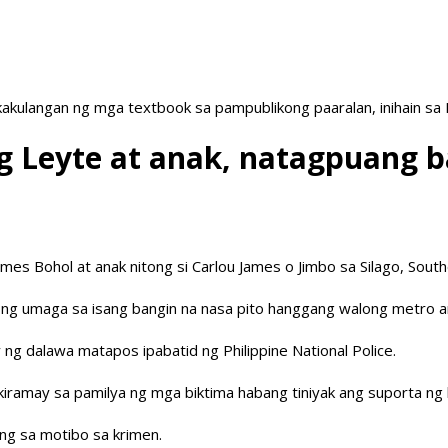
akulangan ng mga textbook sa pampublikong paaralan, inihain sa
 Leyte at anak, natagpuang 
es Bohol at anak nitong si Carlou James o Jimbo sa Silago, South
 umaga sa isang bangin na nasa pito hanggang walong metro ang l
 dalawa matapos ipabatid ng Philippine National Police.
kiramay sa pamilya ng mga biktima habang tiniyak ang suporta ng
ng sa motibo sa krimen.