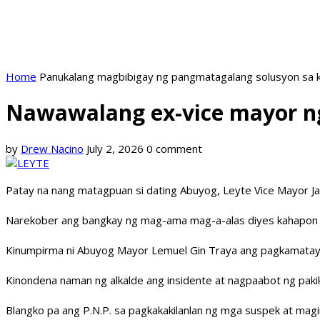
Home
Panukalang magbibigay ng pangmatagalang solusyon sa k
Nawawalang ex-vice mayor ng
by
Drew Nacino
July 2, 2026
0 comment
Patay na nang matagpuan si dating Abuyog, Leyte Vice Mayor Jam
Narekober ang bangkay ng mag-ama mag-a-alas diyes kahapon ng
Kinumpirma ni Abuyog Mayor Lemuel Gin Traya ang pagkamatay ng
Kinondena naman ng alkalde ang insidente at nagpaabot ng paki
Blangko pa ang P.N.P. sa pagkakakilanlan ng mga suspek at magi