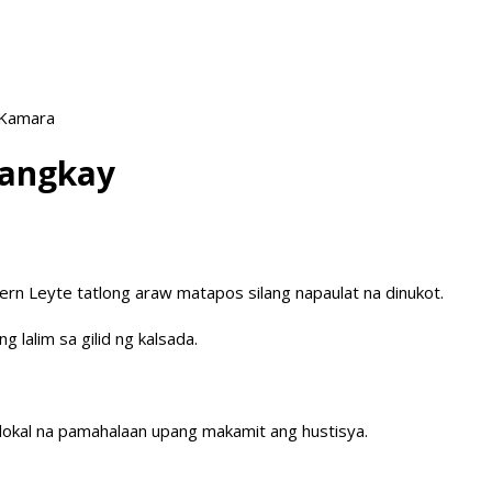
 Kamara
bangkay
ern Leyte tatlong araw matapos silang napaulat na dinukot.
alim sa gilid ng kalsada.
 lokal na pamahalaan upang makamit ang hustisya.