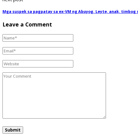
Mga suspek sa pagpatay sa ex-VM ng Abuyog, Leyte, anak, timbog 
Leave a Comment