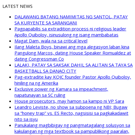
LATEST NEWS
DALAWANG BATANG NAMIMITAS NG SANTOL, PATAY
SA KURYENTE SA SARANGANI
Pagpapabilis sa extradition process ni religious leader
Apollo Quiboloy, isinusulong ng isang mambabatas
Magat Dam, wala na sa critical level
Ilang Maleta Boys, binawi ang mga alegasyon laban kina
Pangulong Marcos, dating House Speaker Romualdez at
dating Congressman Co
LALAKI, PATAY SA SAKSAK DAHIL SA ALITAN SA TAYA SA
BASKETBALL SA DANAO CITY
Pag-extradite kay KOJC founder Pastor Apollo Quiboloy,
hiniling na ng Amerika
Exclusive power ng Kamara sa impeachment,
napatunayan sa SC ruling
House prosecutors, may hamon sa kampo ni VP Sara
Leandro Leviste, no show sa subpoena ng NBI; Bugaw
sa “honey trap” vs. ES Recto, nagsisisi sa pagkakadawit
nito sa isyu
Panukalang magbibigay ng pangmatagalang solusyon sa
kakulangan ng mga textbook sa pampublikong paaralan,