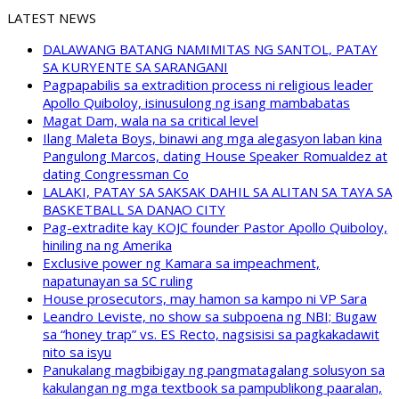
LATEST NEWS
DALAWANG BATANG NAMIMITAS NG SANTOL, PATAY
SA KURYENTE SA SARANGANI
Pagpapabilis sa extradition process ni religious leader
Apollo Quiboloy, isinusulong ng isang mambabatas
Magat Dam, wala na sa critical level
Ilang Maleta Boys, binawi ang mga alegasyon laban kina
Pangulong Marcos, dating House Speaker Romualdez at
dating Congressman Co
LALAKI, PATAY SA SAKSAK DAHIL SA ALITAN SA TAYA SA
BASKETBALL SA DANAO CITY
Pag-extradite kay KOJC founder Pastor Apollo Quiboloy,
hiniling na ng Amerika
Exclusive power ng Kamara sa impeachment,
napatunayan sa SC ruling
House prosecutors, may hamon sa kampo ni VP Sara
Leandro Leviste, no show sa subpoena ng NBI; Bugaw
sa “honey trap” vs. ES Recto, nagsisisi sa pagkakadawit
nito sa isyu
Panukalang magbibigay ng pangmatagalang solusyon sa
kakulangan ng mga textbook sa pampublikong paaralan,