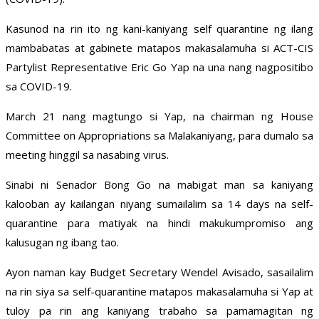
Kasunod na rin ito ng kani-kaniyang self quarantine ng ilang
mambabatas at gabinete matapos makasalamuha si ACT-CIS
Partylist Representative Eric Go Yap na una nang nagpositibo
sa COVID-19.
March 21 nang magtungo si Yap, na chairman ng House
Committee on Appropriations sa Malakaniyang, para dumalo sa
meeting hinggil sa nasabing virus.
Sinabi ni Senador Bong Go na mabigat man sa kaniyang
kalooban ay kailangan niyang sumailalim sa 14 days na self-
quarantine para matiyak na hindi makukumpromiso ang
kalusugan ng ibang tao.
Ayon naman kay Budget Secretary Wendel Avisado, sasailalim
na rin siya sa self-quarantine matapos makasalamuha si Yap at
tuloy pa rin ang kaniyang trabaho sa pamamagitan ng