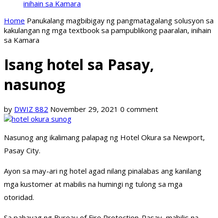
inihain sa Kamara
Home
Panukalang magbibigay ng pangmatagalang solusyon sa
kakulangan ng mga textbook sa pampublikong paaralan, inihain
sa Kamara
Isang hotel sa Pasay,
nasunog
by
DWIZ 882
November 29, 2021
0 comment
Nasunog ang ikalimang palapag ng Hotel Okura sa Newport,
Pasay City.
Ayon sa may-ari ng hotel agad nilang pinalabas ang kanilang
mga kustomer at mabilis na humingi ng tulong sa mga
otoridad.
Sa pahayag ng Bureau of Fire Protection-Pasay, mabilis na