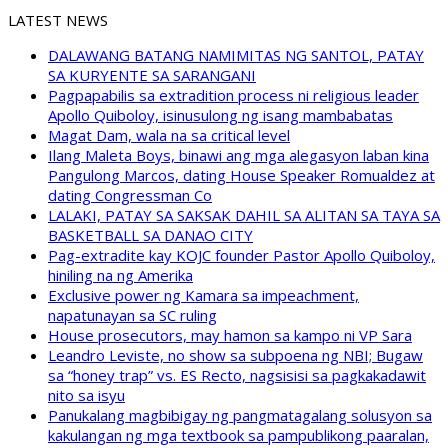
LATEST NEWS
DALAWANG BATANG NAMIMITAS NG SANTOL, PATAY
SA KURYENTE SA SARANGANI
Pagpapabilis sa extradition process ni religious leader
Apollo Quiboloy, isinusulong ng isang mambabatas
Magat Dam, wala na sa critical level
Ilang Maleta Boys, binawi ang mga alegasyon laban kina
Pangulong Marcos, dating House Speaker Romualdez at
dating Congressman Co
LALAKI, PATAY SA SAKSAK DAHIL SA ALITAN SA TAYA SA
BASKETBALL SA DANAO CITY
Pag-extradite kay KOJC founder Pastor Apollo Quiboloy,
hiniling na ng Amerika
Exclusive power ng Kamara sa impeachment,
napatunayan sa SC ruling
House prosecutors, may hamon sa kampo ni VP Sara
Leandro Leviste, no show sa subpoena ng NBI; Bugaw
sa “honey trap” vs. ES Recto, nagsisisi sa pagkakadawit
nito sa isyu
Panukalang magbibigay ng pangmatagalang solusyon sa
kakulangan ng mga textbook sa pampublikong paaralan,