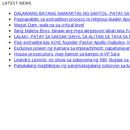
LATEST NEWS
DALAWANG BATANG NAMIMITAS NG SANTOL, PATAY SA
Pagpapabilis sa extradition process ni religious leader A
Magat Dam, wala na sa critical level
Ilang Maleta Boys, binawi ang mga alegasyon laban kina
LALAKI, PATAY SA SAKSAK DAHIL SA ALITAN SA TAYA S
Pag-extradite kay KOJC founder Pastor Apollo Quiboloy, hi
Exclusive power ng Kamara sa impeachment, napatunayan 
House prosecutors, may hamon sa kampo ni VP Sara
Leandro Leviste, no show sa subpoena ng NBI; Bugaw sa “h
Panukalang magbibigay ng pangmatagalang solusyon sa ka