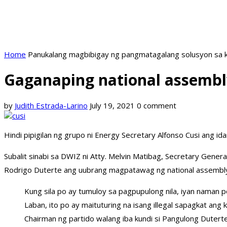
Home
Panukalang magbibigay ng pangmatagalang solusyon sa k
Gaganaping national assembly
by
Judith Estrada-Larino
July 19, 2021
0 comment
Hindi pipigilan ng grupo ni Energy Secretary Alfonso Cusi ang 
Subalit sinabi sa DWIZ ni Atty. Melvin Matibag, Secretary Gener
Rodrigo Duterte ang uubrang magpatawag ng national assembl
Kung sila po ay tumuloy sa pagpupulong nila, iyan naman 
Laban, ito po ay maituturing na isang illegal sapagkat a
Chairman ng partido walang iba kundi si Pangulong Dutert