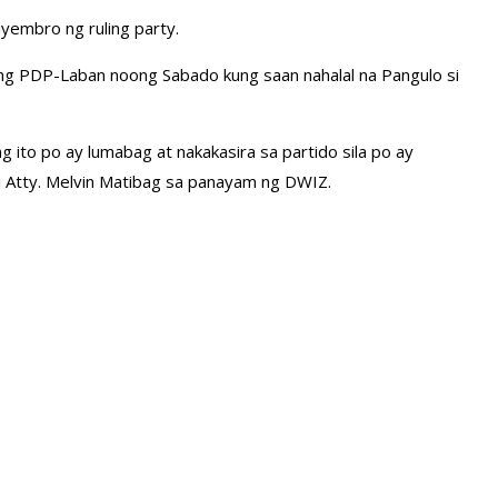
yembro ng ruling party.
 ng PDP-Laban noong Sabado kung saan nahalal na Pangulo si
to po ay lumabag at nakakasira sa partido sila po ay
i Atty. Melvin Matibag sa panayam ng DWIZ.