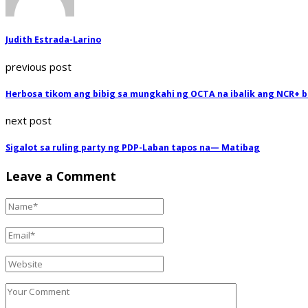
Judith Estrada-Larino
previous post
Herbosa tikom ang bibig sa mungkahi ng OCTA na ibalik ang NCR+ 
next post
Sigalot sa ruling party ng PDP-Laban tapos na— Matibag
Leave a Comment