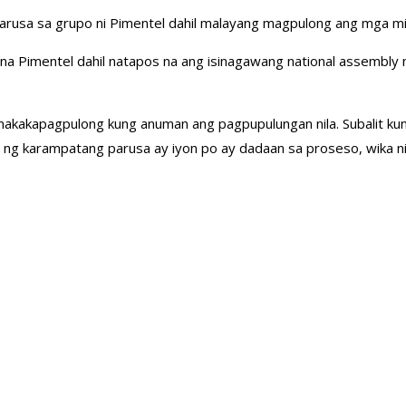
arusa sa grupo ni Pimentel dahil malayang magpulong ang mga mi
na Pimentel dahil natapos na ang isinagawang national assembly
akapagpulong kung anuman ang pagpupulungan nila. Subalit kung i
n ng karampatang parusa ay iyon po ay dadaan sa proseso, wika n