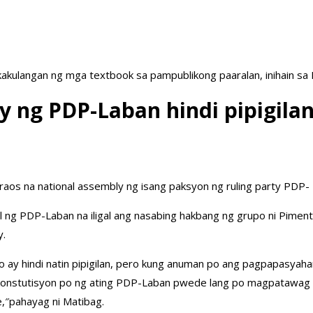
akulangan ng mga textbook sa pampublikong paaralan, inihain sa
 ng PDP-Laban hindi pipigilan
idaraos na national assembly ng isang paksyon ng ruling party PD
al ng PDP-Laban na iligal ang nasabing hakbang ng grupo ni Piment
y.
po ay hindi natin pipigilan, pero kung anuman po ang pagpapasyah
ng konstutisyon po ng ating PDP-Laban pwede lang po magpatawag
e,″pahayag ni Matibag.