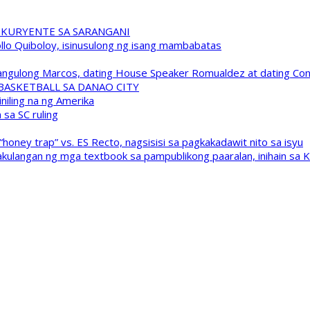
 KURYENTE SA SARANGANI
pollo Quiboloy, isinusulong ng isang mambabatas
 Pangulong Marcos, dating House Speaker Romualdez at dating C
A BASKETBALL SA DANAO CITY
niling na ng Amerika
sa SC ruling
oney trap” vs. ES Recto, nagsisisi sa pagkakadawit nito sa isyu
kulangan ng mga textbook sa pampublikong paaralan, inihain sa 