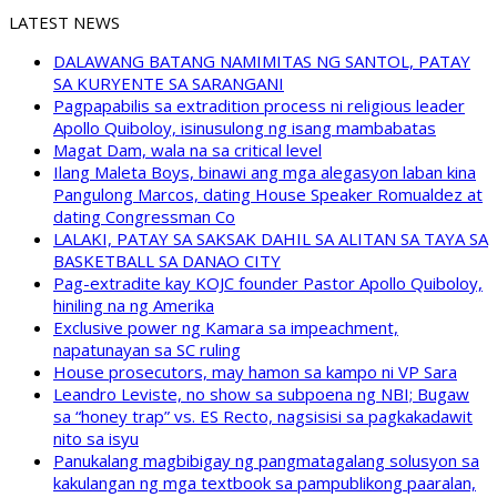
LATEST NEWS
DALAWANG BATANG NAMIMITAS NG SANTOL, PATAY
SA KURYENTE SA SARANGANI
Pagpapabilis sa extradition process ni religious leader
Apollo Quiboloy, isinusulong ng isang mambabatas
Magat Dam, wala na sa critical level
Ilang Maleta Boys, binawi ang mga alegasyon laban kina
Pangulong Marcos, dating House Speaker Romualdez at
dating Congressman Co
LALAKI, PATAY SA SAKSAK DAHIL SA ALITAN SA TAYA SA
BASKETBALL SA DANAO CITY
Pag-extradite kay KOJC founder Pastor Apollo Quiboloy,
hiniling na ng Amerika
Exclusive power ng Kamara sa impeachment,
napatunayan sa SC ruling
House prosecutors, may hamon sa kampo ni VP Sara
Leandro Leviste, no show sa subpoena ng NBI; Bugaw
sa “honey trap” vs. ES Recto, nagsisisi sa pagkakadawit
nito sa isyu
Panukalang magbibigay ng pangmatagalang solusyon sa
kakulangan ng mga textbook sa pampublikong paaralan,