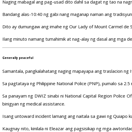
Naging mabagal ang pag-usad dito dahil sa dagat ng tao na na
Bandang alas-10:40 ng gabi nang maganap naman ang tradisyuna
Dito ay dumungaw ang imahe ng Our Lady of Mount Carmel de S
Ilang minuto namang tumahimik at nag-alay ng dasal ang mga deb
Generally peaceful
Samantala, pangkalahatang naging mapayapa ang traslacion ng 
Sa pagtataya ng Philippine National Police (PNP), pumalo sa 2.5 
Sa panayam ng DWIZ sinabi ni National Capital Region Police O
binigyan ng medical assistance.
Isang untoward incident lamang ang naitala sa gawi ng Quiapo 
Kaugnay nito, kinilala ni Eleazar ang pagsisikap ng mga awtorid