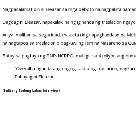
Nagpasalamat din si Eleazar sa mga deboto na nagpakita naman 
Dagdag ni Eleazar, napakalaki na ng iginanda ng traslacion ngay
Aniya, maliban sa seguridad, makikita ring napaghandaan na Me
na nagtapos sa traslacion o pag-uwi ng Itim na Nazareno sa Qui
Batay sa pagtaya ng PNP-NCRPO, mahigit sa 4 milyon ang dumalo 
“Overall maganda ang naging takbo ng traslacion, nagk
Pahayag ni Eleazar
(Balitang Todong Lakas Interview)