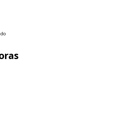
ado
oras