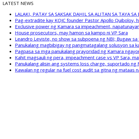
LATEST NEWS
LALAKI, PATAY SA SAKSAK DAHIL SA ALITAN SA TAYA S
Pag-extradite kay KOJC founder Pastor Apollo Quiboloy, hi
Exclusive power ng Kamara sa impeachment, napatunayan 
House prosecutors, may hamon sa kampo ni VP Sara
Leandro Leviste, no show sa subpoena ng NBI; Bugaw sa “h
Panukalang magbibigay ng pangmatagalang solusyon sa ka
Pagpasa sa mga panukalang prayoridad ng Kamara ngayong
Kahit magsauli ng pera, impeachment case vs VP Sara, ma
Panukalang alisin ang systems loss charge, suportado ng
Kawalan ng regular na fuel cost audit sa gitna ng mataas n