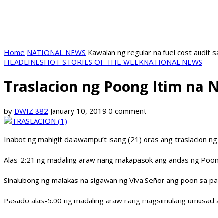
Home
NATIONAL NEWS
Kawalan ng regular na fuel cost audit s
HEADLINES
HOT STORIES OF THE WEEK
NATIONAL NEWS
Traslacion ng Poong Itim na 
by
DWIZ 882
January 10, 2019
0 comment
Inabot ng mahigit dalawampu’t isang (21) oras ang traslacion ng
Alas-2:21 ng madaling araw nang makapasok ang andas ng Poon
Sinalubong ng malakas na sigawan ng Viva Señor ang poon sa pa
Pasado alas-5:00 ng madaling araw nang magsimulang umusad a