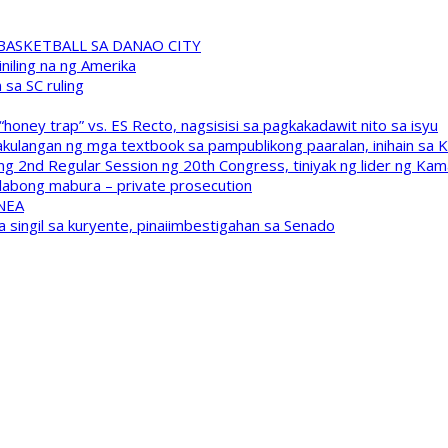
A BASKETBALL SA DANAO CITY
niling na ng Amerika
sa SC ruling
oney trap” vs. ES Recto, nagsisisi sa pagkakadawit nito sa isyu
kulangan ng mga textbook sa pampublikong paaralan, inihain sa 
 2nd Regular Session ng 20th Congress, tiniyak ng lider ng Kam
labong mabura – private prosecution
 NEA
a singil sa kuryente, pinaiimbestigahan sa Senado