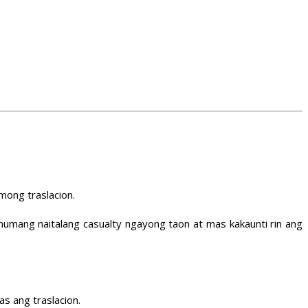
mong traslacion.
numang naitalang casualty ngayong taon at mas kakaunti rin ang
s ang traslacion.