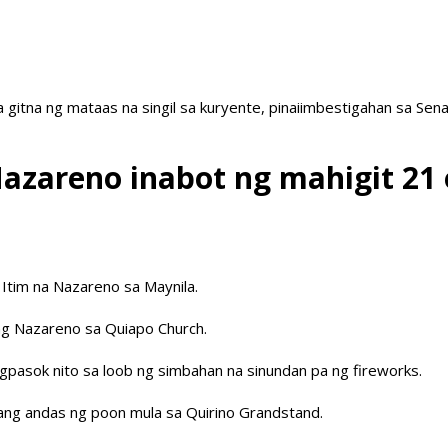
a gitna ng mataas na singil sa kuryente, pinaiimbestigahan sa Sen
Nazareno inabot ng mahigit 21 
 Itim na Nazareno sa Maynila.
g Nazareno sa Quiapo Church.
gpasok nito sa loob ng simbahan na sinundan pa ng fireworks.
ng andas ng poon mula sa Quirino Grandstand.