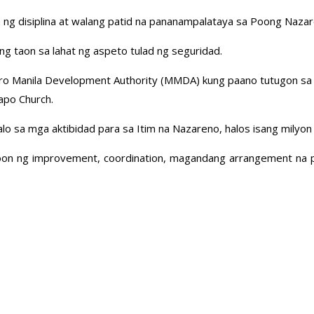
ng disiplina at walang patid na pananampalataya sa Poong Nazar
ong taon sa lahat ng aspeto tulad ng seguridad.
tro Manila Development Authority (MMDA) kung paano tutugon sa 
apo Church.
sa mga aktibidad para sa Itim na Nazareno, halos isang milyon d
aroon ng improvement, coordination, magandang arrangement na