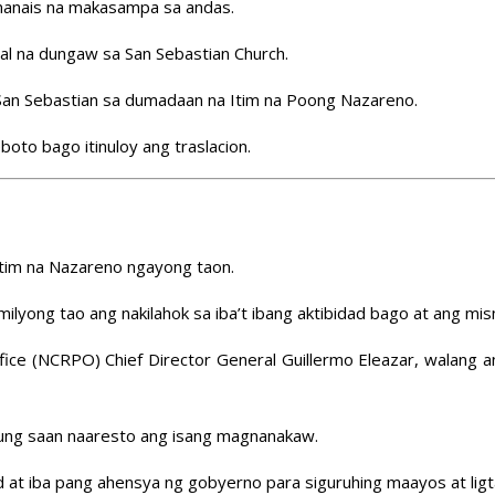
gnanais na makasampa sa andas.
l na dungaw sa San Sebastian Church.
an Sebastian sa dumadaan na Itim na Poong Nazareno.
oto bago itinuloy ang traslacion.
Itim na Nazareno ngayong taon.
milyong tao ang nakilahok sa iba’t ibang aktibidad bago at ang mis
ffice (NCRPO) Chief Director General Guillermo Eleazar, walang a
kung saan naaresto ang isang magnanakaw.
ad at iba pang ahensya ng gobyerno para siguruhing maayos at ligta