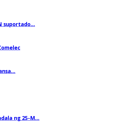
 suportado...
Comelec
nsa...
ala ng 25-M...