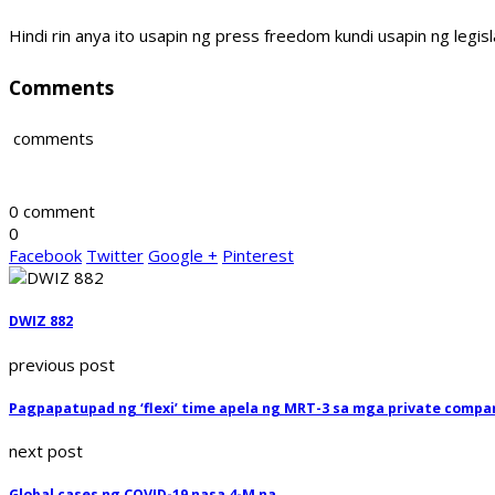
Hindi rin anya ito usapin ng press freedom kundi usapin ng legisl
Comments
comments
0 comment
0
Facebook
Twitter
Google +
Pinterest
DWIZ 882
previous post
Pagpapatupad ng ‘flexi’ time apela ng MRT-3 sa mga private compa
next post
Global cases ng COVID-19 nasa 4-M na