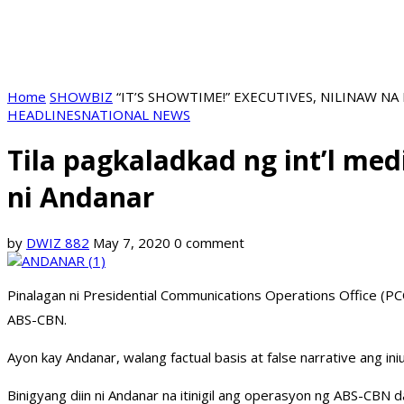
Home
SHOWBIZ
“IT’S SHOWTIME!” EXECUTIVES, NILINAW 
HEADLINES
NATIONAL NEWS
Tila pagkaladkad ng int’l me
ni Andanar
by
DWIZ 882
May 7, 2020
0 comment
Pinalagan ni Presidential Communications Operations Office (P
ABS-CBN.
Ayon kay Andanar, walang factual basis at false narrative ang in
Binigyang diin ni Andanar na itinigil ang operasyon ng ABS-CBN dah