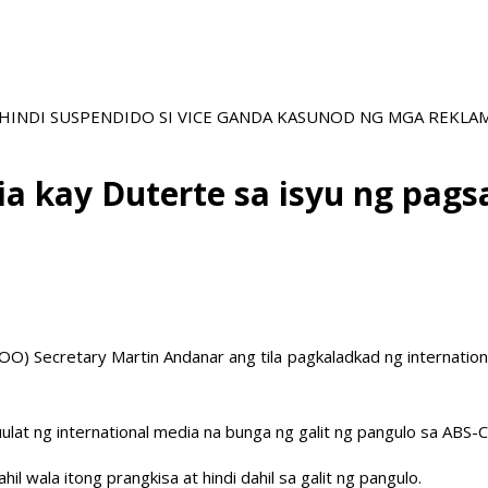
NA HINDI SUSPENDIDO SI VICE GANDA KASUNOD NG MGA REKL
dia kay Duterte sa isyu ng pa
COO) Secretary Martin Andanar ang tila pagkaladkad ng internatio
iuulat ng international media na bunga ng galit ng pangulo sa ABS-
il wala itong prangkisa at hindi dahil sa galit ng pangulo.