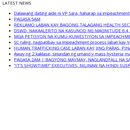
LATEST NEWS
Dalawang dating aide ni VP Sara, haharap sa impeachment 
PAGASA 5AM
REKLAMO LABAN KAY BAGONG TALAGANG HEALTH SEC
DSWD, NAKAALERTO NA KASUNOD NG MAGNITUDE 6.4 
MGA PETISYON NA KUMU-KUWESTIYON SA IMPEACHMEN
SC ruling, nagpatibay sa impeachment process laban kay V
HUMAN TRAFFICKING CASE LABAN KAY JING PARAS, PI
Away ng 2 kaklase, sinundan ng umano’y mass hysteria; m
PAGASA 2AM | BAGYONG MAYMAY, NAGLANDFALL NA SA
“IT’S SHOWTIME!” EXECUTIVES, NILINAW NA HINDI S