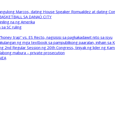
 Pangulong Marcos, dating House Speaker Romualdez at dating C
A BASKETBALL SA DANAO CITY
niling na ng Amerika
sa SC ruling
oney trap” vs. ES Recto, nagsisisi sa pagkakadawit nito sa isyu
kulangan ng mga textbook sa pampublikong paaralan, inihain sa 
 2nd Regular Session ng 20th Congress, tiniyak ng lider ng Kam
labong mabura – private prosecution
 NEA