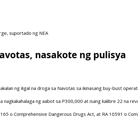
arge, suportado ng NEA
Navotas, nasakote ng pulisya
alan ng iligal na droga sa Navotas sa ikinasang buy-bust operat
na nagkakahalaga ng aabot sa P300,000 at isang kalibre 22 na rev
165 o Comprehensive Dangerous Drugs Act, at RA 10591 o Compr