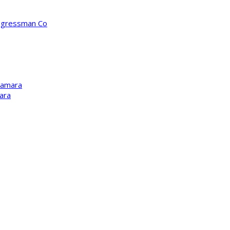
ongressman Co
Kamara
ara