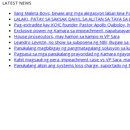
LATEST NEWS
Ilang Maleta Boys, binawi ang mga alegasyon laban kina
LALAKI, PATAY SA SAKSAK DAHIL SA ALITAN SA TAYA S
Pag-extradite kay KOJC founder Pastor Apollo Quiboloy, hi
Exclusive power ng Kamara sa impeachment, napatunayan 
House prosecutors, may hamon sa kampo ni VP Sara
Leandro Leviste, no show sa subpoena ng NBI; Bugaw sa “h
Panukalang magbibigay ng pangmatagalang solusyon sa ka
Pagpasa sa mga panukalang prayoridad ng Kamara ngayong
Kahit magsauli ng pera, impeachment case vs VP Sara, ma
Panukalang alisin ang systems loss charge, suportado ng