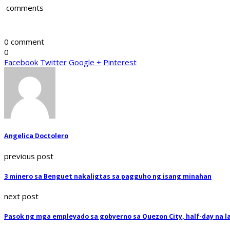
comments
0 comment
0
Facebook
Twitter
Google +
Pinterest
Angelica Doctolero
previous post
3 minero sa Benguet nakaligtas sa pagguho ng isang minahan
next post
Pasok ng mga empleyado sa gobyerno sa Quezon City, half-day na l