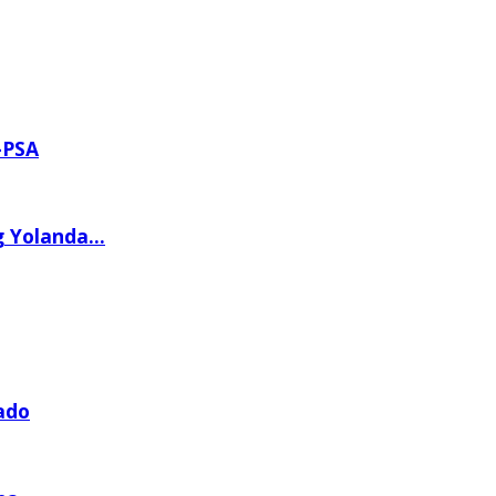
—PSA
 Yolanda...
ado