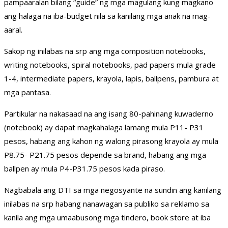
pampaaralan bilang “guide” ng mga magulang kung magkano
ang halaga na iba-budget nila sa kanilang mga anak na mag-
aaral.
Sakop ng inilabas na srp ang mga composition notebooks,
writing notebooks, spiral notebooks, pad papers mula grade
1-4, intermediate papers, krayola, lapis, ballpens, pambura at
mga pantasa.
Partikular na nakasaad na ang isang 80-pahinang kuwaderno
(notebook) ay dapat magkahalaga lamang mula P11- P31
pesos, habang ang kahon ng walong pirasong krayola ay mula
P8.75- P21.75 pesos depende sa brand, habang ang mga
ballpen ay mula P4-P31.75 pesos kada piraso.
Nagbabala ang DTI sa mga negosyante na sundin ang kanilang
inilabas na srp habang nanawagan sa publiko sa reklamo sa
kanila ang mga umaabusong mga tindero, book store at iba