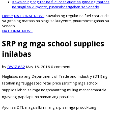
Kawalan ng regular na fuel cost audit sa gitna ng mataas
na singil sa kuryente, pinaiimbestigahan sa Senado
Home
NATIONAL NEWS
Kawalan ng regular na fuel cost audit
sa gitna ng mataas na singil sa kuryente, pinaiimbestigahan sa
Senado
NATIONAL NEWS
SRP ng mga school supplies
inilabas
by
DWIZ 882
May 16, 2016
0 comment
Naglabas na ang Department of Trade and Industry (DTI) ng
listahan ng “suggested retail price (srp)” ng mga school
supplies laban sa mga negosyanteng muling mananamantala
ngayong papalapit na naman ang pasukan.
Ayon sa DTI, magsisilbi rin ang srp sa mga produktong