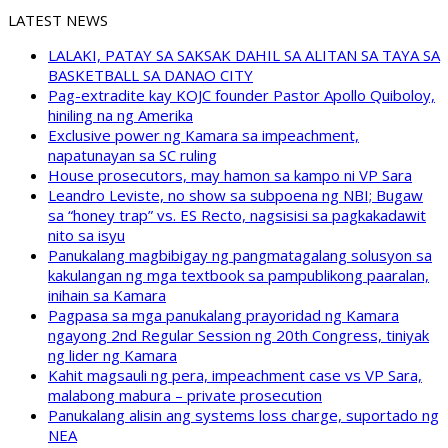
LATEST NEWS
LALAKI, PATAY SA SAKSAK DAHIL SA ALITAN SA TAYA SA
BASKETBALL SA DANAO CITY
Pag-extradite kay KOJC founder Pastor Apollo Quiboloy,
hiniling na ng Amerika
Exclusive power ng Kamara sa impeachment,
napatunayan sa SC ruling
House prosecutors, may hamon sa kampo ni VP Sara
Leandro Leviste, no show sa subpoena ng NBI; Bugaw
sa “honey trap” vs. ES Recto, nagsisisi sa pagkakadawit
nito sa isyu
Panukalang magbibigay ng pangmatagalang solusyon sa
kakulangan ng mga textbook sa pampublikong paaralan,
inihain sa Kamara
Pagpasa sa mga panukalang prayoridad ng Kamara
ngayong 2nd Regular Session ng 20th Congress, tiniyak
ng lider ng Kamara
Kahit magsauli ng pera, impeachment case vs VP Sara,
malabong mabura – private prosecution
Panukalang alisin ang systems loss charge, suportado ng
NEA