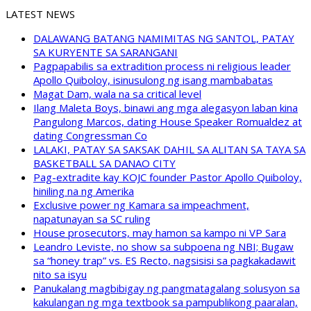
LATEST NEWS
DALAWANG BATANG NAMIMITAS NG SANTOL, PATAY
SA KURYENTE SA SARANGANI
Pagpapabilis sa extradition process ni religious leader
Apollo Quiboloy, isinusulong ng isang mambabatas
Magat Dam, wala na sa critical level
Ilang Maleta Boys, binawi ang mga alegasyon laban kina
Pangulong Marcos, dating House Speaker Romualdez at
dating Congressman Co
LALAKI, PATAY SA SAKSAK DAHIL SA ALITAN SA TAYA SA
BASKETBALL SA DANAO CITY
Pag-extradite kay KOJC founder Pastor Apollo Quiboloy,
hiniling na ng Amerika
Exclusive power ng Kamara sa impeachment,
napatunayan sa SC ruling
House prosecutors, may hamon sa kampo ni VP Sara
Leandro Leviste, no show sa subpoena ng NBI; Bugaw
sa “honey trap” vs. ES Recto, nagsisisi sa pagkakadawit
nito sa isyu
Panukalang magbibigay ng pangmatagalang solusyon sa
kakulangan ng mga textbook sa pampublikong paaralan,