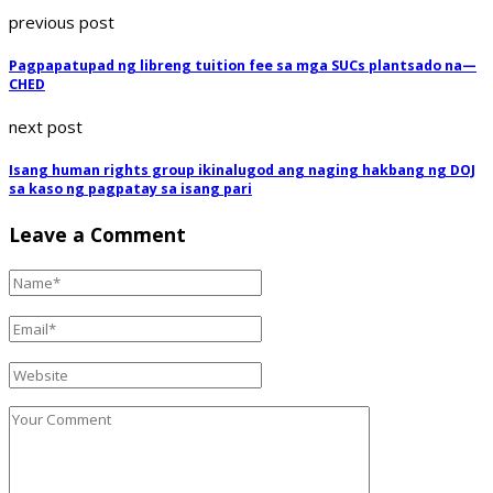
previous post
Pagpapatupad ng libreng tuition fee sa mga SUCs plantsado na—
CHED
next post
Isang human rights group ikinalugod ang naging hakbang ng DOJ
sa kaso ng pagpatay sa isang pari
Leave a Comment