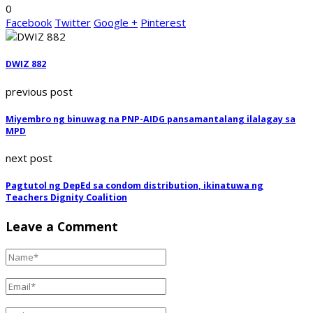
0
Facebook
Twitter
Google +
Pinterest
DWIZ 882
previous post
Miyembro ng binuwag na PNP-AIDG pansamantalang ilalagay sa
MPD
next post
Pagtutol ng DepEd sa condom distribution, ikinatuwa ng
Teachers Dignity Coalition
Leave a Comment