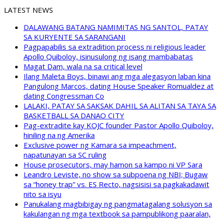
LATEST NEWS
DALAWANG BATANG NAMIMITAS NG SANTOL, PATAY
SA KURYENTE SA SARANGANI
Pagpapabilis sa extradition process ni religious leader
Apollo Quiboloy, isinusulong ng isang mambabatas
Magat Dam, wala na sa critical level
Ilang Maleta Boys, binawi ang mga alegasyon laban kina
Pangulong Marcos, dating House Speaker Romualdez at
dating Congressman Co
LALAKI, PATAY SA SAKSAK DAHIL SA ALITAN SA TAYA SA
BASKETBALL SA DANAO CITY
Pag-extradite kay KOJC founder Pastor Apollo Quiboloy,
hiniling na ng Amerika
Exclusive power ng Kamara sa impeachment,
napatunayan sa SC ruling
House prosecutors, may hamon sa kampo ni VP Sara
Leandro Leviste, no show sa subpoena ng NBI; Bugaw
sa “honey trap” vs. ES Recto, nagsisisi sa pagkakadawit
nito sa isyu
Panukalang magbibigay ng pangmatagalang solusyon sa
kakulangan ng mga textbook sa pampublikong paaralan,