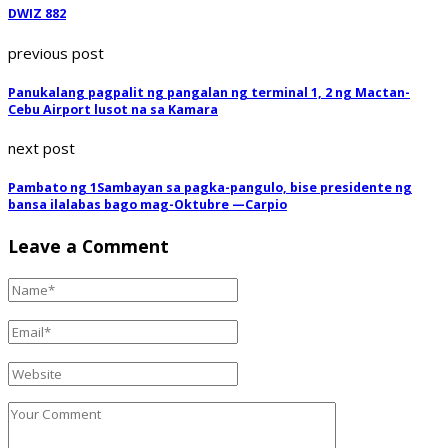
DWIZ 882
previous post
Panukalang pagpalit ng pangalan ng terminal 1, 2 ng Mactan-
Cebu Airport lusot na sa Kamara
next post
Pambato ng 1Sambayan sa pagka-pangulo, bise presidente ng
bansa ilalabas bago mag-Oktubre —Carpio
Leave a Comment