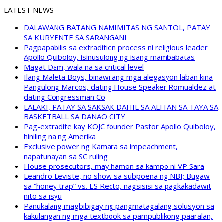
LATEST NEWS
DALAWANG BATANG NAMIMITAS NG SANTOL, PATAY
SA KURYENTE SA SARANGANI
Pagpapabilis sa extradition process ni religious leader
Apollo Quiboloy, isinusulong ng isang mambabatas
Magat Dam, wala na sa critical level
Ilang Maleta Boys, binawi ang mga alegasyon laban kina
Pangulong Marcos, dating House Speaker Romualdez at
dating Congressman Co
LALAKI, PATAY SA SAKSAK DAHIL SA ALITAN SA TAYA SA
BASKETBALL SA DANAO CITY
Pag-extradite kay KOJC founder Pastor Apollo Quiboloy,
hiniling na ng Amerika
Exclusive power ng Kamara sa impeachment,
napatunayan sa SC ruling
House prosecutors, may hamon sa kampo ni VP Sara
Leandro Leviste, no show sa subpoena ng NBI; Bugaw
sa “honey trap” vs. ES Recto, nagsisisi sa pagkakadawit
nito sa isyu
Panukalang magbibigay ng pangmatagalang solusyon sa
kakulangan ng mga textbook sa pampublikong paaralan,