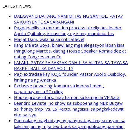
LATEST NEWS
DALAWANG BATANG NAMIMITAS NG SANTOL, PATAY
SA KURYENTE SA SARANGANI
Pagpapabilis sa extradition process ni religious leader
Apollo Quiboloy, isinusulong ng isang mambabatas
Magat Dam, wala na sa critical level
Ilang Maleta Boys, binawi ang mga alegasyon laban kina
Pangulong Marcos, dating House Speaker Romualdez at
dating Congressman Co
LALAKI, PATAY SA SAKSAK DAHIL SA ALITAN SA TAYA SA
BASKETBALL SA DANAO CITY
Pag-extradite kay KOJC founder Pastor Apollo Quiboloy,
hiniling na ng Amerika
Exclusive power ng Kamara sa impeachment,
napatunayan sa SC ruling
House prosecutors, may hamon sa kampo ni VP Sara
Leandro Leviste, no show sa subpoena ng NBI; Bugaw
sa “honey trap” vs. ES Recto, nagsisisi sa pagkakadawit
nito sa isyu
Panukalang magbibigay ng pangmatagalang solusyon sa
kakulangan ng mga textbook sa pampublikong paaralan,