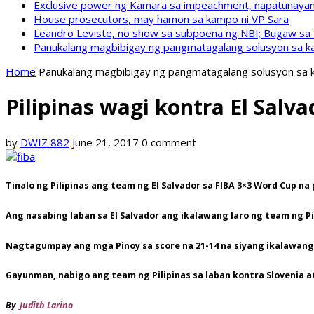
Exclusive power ng Kamara sa impeachment, napatunayan 
House prosecutors, may hamon sa kampo ni VP Sara
Leandro Leviste, no show sa subpoena ng NBI; Bugaw sa “h
Panukalang magbibigay ng pangmatagalang solusyon sa ka
Home
Panukalang magbibigay ng pangmatagalang solusyon sa k
Pilipinas wagi kontra El Salv
by
DWIZ 882
June 21, 2017
0 comment
Tinalo ng Pilipinas ang team ng El Salvador sa FIBA 3×3 Word Cup n
Ang nasabing laban sa El Salvador ang ikalawang laro ng team ng Pi
Nagtagumpay ang mga Pinoy sa score na 21-14 na siyang ikalawang p
Gayunman, nabigo ang team ng Pilipinas sa laban kontra Slovenia at
By
Judith Larino