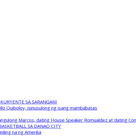
 KURYENTE SA SARANGANI
pollo Quiboloy, isinusulong ng isang mambabatas
 Pangulong Marcos, dating House Speaker Romualdez at dating C
A BASKETBALL SA DANAO CITY
niling na ng Amerika