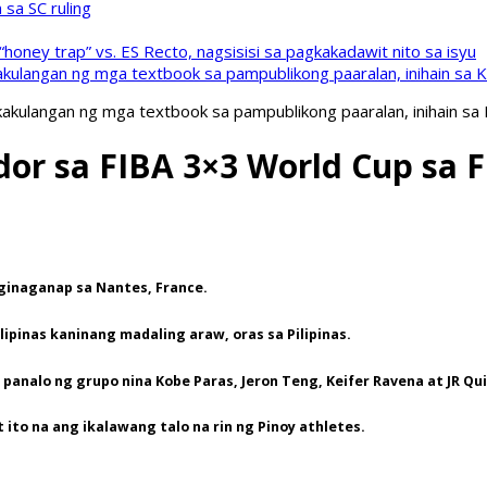
sa SC ruling
oney trap” vs. ES Recto, nagsisisi sa pagkakadawit nito sa isyu
kulangan ng mga textbook sa pampublikong paaralan, inihain sa 
akulangan ng mga textbook sa pampublikong paaralan, inihain sa
ador sa FIBA 3×3 World Cup sa 
a ginaganap sa Nantes, France.
lipinas kaninang madaling araw, oras sa Pilipinas.
analo ng grupo nina Kobe Paras, Jeron Teng, Keifer Ravena at JR Qu
 ito na ang ikalawang talo na rin ng Pinoy athletes.