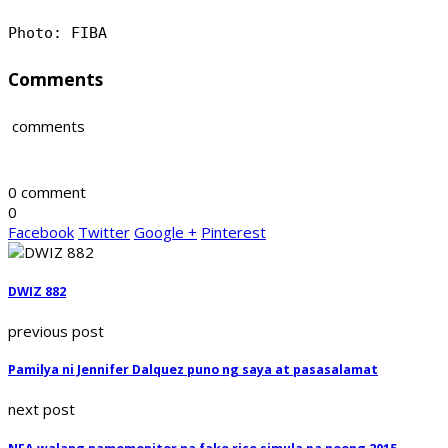
Photo: FIBA
Comments
comments
0 comment
0
Facebook
Twitter
Google +
Pinterest
DWIZ 882
previous post
Pamilya ni Jennifer Dalquez puno ng saya at pasasalamat
next post