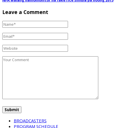
NFA walang namomonitor na fake rice simula pa noong 2015
Leave a Comment
BROADCASTERS
PROGRAM SCHEDULE