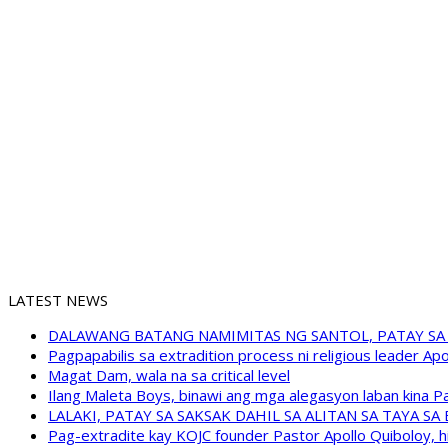
LATEST NEWS
DALAWANG BATANG NAMIMITAS NG SANTOL, PATAY SA
Pagpapabilis sa extradition process ni religious leader A
Magat Dam, wala na sa critical level
Ilang Maleta Boys, binawi ang mga alegasyon laban kina
LALAKI, PATAY SA SAKSAK DAHIL SA ALITAN SA TAYA S
Pag-extradite kay KOJC founder Pastor Apollo Quiboloy, hi