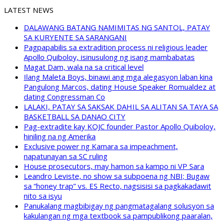
LATEST NEWS
DALAWANG BATANG NAMIMITAS NG SANTOL, PATAY
SA KURYENTE SA SARANGANI
Pagpapabilis sa extradition process ni religious leader
Apollo Quiboloy, isinusulong ng isang mambabatas
Magat Dam, wala na sa critical level
Ilang Maleta Boys, binawi ang mga alegasyon laban kina
Pangulong Marcos, dating House Speaker Romualdez at
dating Congressman Co
LALAKI, PATAY SA SAKSAK DAHIL SA ALITAN SA TAYA SA
BASKETBALL SA DANAO CITY
Pag-extradite kay KOJC founder Pastor Apollo Quiboloy,
hiniling na ng Amerika
Exclusive power ng Kamara sa impeachment,
napatunayan sa SC ruling
House prosecutors, may hamon sa kampo ni VP Sara
Leandro Leviste, no show sa subpoena ng NBI; Bugaw
sa “honey trap” vs. ES Recto, nagsisisi sa pagkakadawit
nito sa isyu
Panukalang magbibigay ng pangmatagalang solusyon sa
kakulangan ng mga textbook sa pampublikong paaralan,