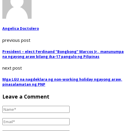
Angelica Doctolero
previous post
President – elect Ferdinand “Bongbong” Marcos Jr., manunumpa
na ngayong araw bilang ika-17 pangulo ng Pilipinas
next post
Mga LGU na nagdeklara ng non-working holiday ngayong araw,
pinasalamatan ng PNP
Leave a Comment