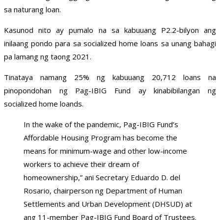
sa naturang loan.
Kasunod nito ay pumalo na sa kabuuang P2.2-bilyon ang
inilaang pondo para sa socialized home loans sa unang bahagi
pa lamang ng taong 2021.
Tinataya namang 25% ng kabuuang 20,712 loans na
pinopondohan ng Pag-IBIG Fund ay kinabibilangan ng
socialized home loands.
In the wake of the pandemic, Pag-IBIG Fund’s
Affordable Housing Program has become the
means for minimum-wage and other low-income
workers to achieve their dream of
homeownership,” ani Secretary Eduardo D. del
Rosario, chairperson ng Department of Human
Settlements and Urban Development (DHSUD) at
ang 11-member Pag-IBIG Fund Board of Trustees.