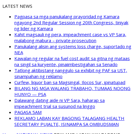
LATEST NEWS
Pagpasa sa mga panukalang prayoridad ng Kamara
ngayong 2nd Regular Session ng 20th Congress, tiniyak
ng lider ng Kamara
Kahit magsauli ng pera, impeachment case vs VP Sara,
malabong mabura – private prosecution
Panukalang alisin ang systems loss charge, suportado ng
NEA
Kawalan ng regular na fuel cost audit sa gitna ng mataas
na singil sa kuryente, pinaiimbestigahan sa Senado
Tatlong aktibistang nanggulo sa exhibit ng PAF sa UST,
sinampahan ng reklamo
Curfew, liquor ban sa Magsingal, Ilocos Sur, ipinatupad
BILANG NG MGA WALANG TRABAHO, TUMAAS NOONG
HUNYO — PSA
Dalawang dating aide ni VP Sara, haharap sa
impeachment trial sa susunod na linggo
PAGASA 5AM
REKLAMO LABAN KAY BAGONG TALAGANG HEALTH
SECRETARY PUJALTE, ISINAMPA SA OMBUDSMAN