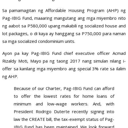
Sa pamamagitan ng Affordable Housing Program (AHP) ng
Pag-IBIG Fund, maaaring mangutang ang mga miyembro nito
ng aabot sa P580,000 upang makabili ng socialized house and
lot packages, o di kaya ay hanggang sa P750,000 para naman
sa mga socialized condominium units.
Ayon pa kay Pag-IBIG Fund chief executive officer Acmad
Rizaldy Moti, Mayo pa ng taong 2017 nang simulan nilang i-
offer sa kanilang mga miyembro ang special 3% rate sa ilalim
ng AHP.
Because of our Charter, Pag-IBIG Fund can afford
to offer the lowest rates for home loans of
minimum and low-wage workers. And, with
President Rodrigo Duterte recently signing into
law the CREATE bill, the tax-exempt status of Pag-
IBIG Fund has been maintained. We look forward