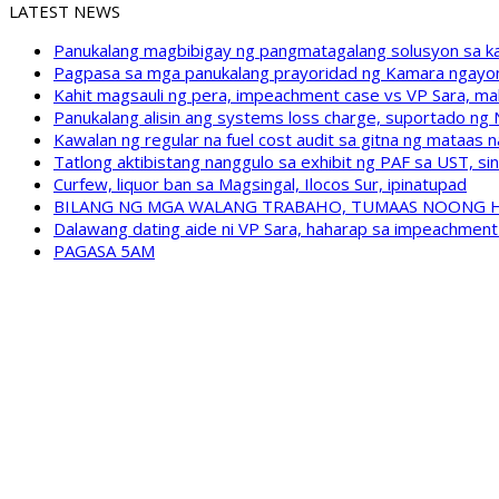
LATEST NEWS
Panukalang magbibigay ng pangmatagalang solusyon sa ka
Pagpasa sa mga panukalang prayoridad ng Kamara ngayong
Kahit magsauli ng pera, impeachment case vs VP Sara, ma
Panukalang alisin ang systems loss charge, suportado ng
Kawalan ng regular na fuel cost audit sa gitna ng mataas n
Tatlong aktibistang nanggulo sa exhibit ng PAF sa UST, s
Curfew, liquor ban sa Magsingal, Ilocos Sur, ipinatupad
BILANG NG MGA WALANG TRABAHO, TUMAAS NOONG 
Dalawang dating aide ni VP Sara, haharap sa impeachment 
PAGASA 5AM