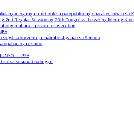
kulangan ng mga textbook sa pampublikong paaralan, inihain sa 
 2nd Regular Session ng 20th Congress, tiniyak ng lider ng Kam
labong mabura – private prosecution
 NEA
a singil sa kuryente, pinaiimbestigahan sa Senado
inampahan ng reklamo
HUNYO — PSA
trial sa susunod na linggo