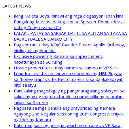
LATEST NEWS
Ilang Maleta Boys, binawi ang mga alegasyon laban kina
Pangulong Marcos, dating House Speaker Romualdez at
dating Congressman Co
LALAKI, PATAY SA SAKSAK DAHIL SA ALITAN SA TAYA SA
BASKETBALL SA DANAO CITY
Pag-extradite kay KOJC founder Pastor Apollo Quiboloy,
hiniling na ng Amerika
Exclusive power ng Kamara sa impeachment,
napatunayan sa SC ruling
House prosecutors, may hamon sa kampo ni VP Sara
Leandro Leviste, no show sa subpoena ng NBI; Bugaw
sa “honey trap” vs. ES Recto, nagsisisi sa pagkakadawit
nito sa isyu
Panukalang magbibigay ng pangmatagalang solusyon sa
kakulangan ng mga textbook sa pampublikong paaralan,
inihain sa Kamara
Pagpasa sa mga panukalang prayoridad ng Kamara
ngayong 2nd Regular Session ng 20th Congress, tiniyak
ng lider ng Kamara
Kahit magsauli ng pera, impeachment case vs VP Sara,