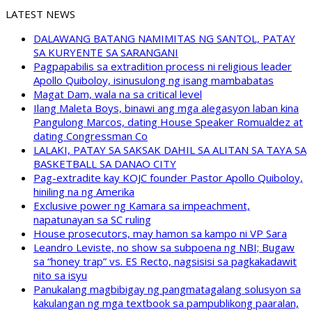
LATEST NEWS
DALAWANG BATANG NAMIMITAS NG SANTOL, PATAY
SA KURYENTE SA SARANGANI
Pagpapabilis sa extradition process ni religious leader
Apollo Quiboloy, isinusulong ng isang mambabatas
Magat Dam, wala na sa critical level
Ilang Maleta Boys, binawi ang mga alegasyon laban kina
Pangulong Marcos, dating House Speaker Romualdez at
dating Congressman Co
LALAKI, PATAY SA SAKSAK DAHIL SA ALITAN SA TAYA SA
BASKETBALL SA DANAO CITY
Pag-extradite kay KOJC founder Pastor Apollo Quiboloy,
hiniling na ng Amerika
Exclusive power ng Kamara sa impeachment,
napatunayan sa SC ruling
House prosecutors, may hamon sa kampo ni VP Sara
Leandro Leviste, no show sa subpoena ng NBI; Bugaw
sa “honey trap” vs. ES Recto, nagsisisi sa pagkakadawit
nito sa isyu
Panukalang magbibigay ng pangmatagalang solusyon sa
kakulangan ng mga textbook sa pampublikong paaralan,