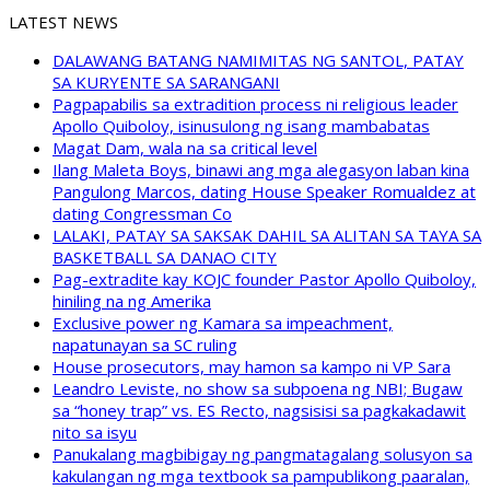
LATEST NEWS
DALAWANG BATANG NAMIMITAS NG SANTOL, PATAY
SA KURYENTE SA SARANGANI
Pagpapabilis sa extradition process ni religious leader
Apollo Quiboloy, isinusulong ng isang mambabatas
Magat Dam, wala na sa critical level
Ilang Maleta Boys, binawi ang mga alegasyon laban kina
Pangulong Marcos, dating House Speaker Romualdez at
dating Congressman Co
LALAKI, PATAY SA SAKSAK DAHIL SA ALITAN SA TAYA SA
BASKETBALL SA DANAO CITY
Pag-extradite kay KOJC founder Pastor Apollo Quiboloy,
hiniling na ng Amerika
Exclusive power ng Kamara sa impeachment,
napatunayan sa SC ruling
House prosecutors, may hamon sa kampo ni VP Sara
Leandro Leviste, no show sa subpoena ng NBI; Bugaw
sa “honey trap” vs. ES Recto, nagsisisi sa pagkakadawit
nito sa isyu
Panukalang magbibigay ng pangmatagalang solusyon sa
kakulangan ng mga textbook sa pampublikong paaralan,