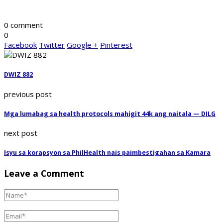
0 comment
0
Facebook
Twitter
Google +
Pinterest
DWIZ 882
previous post
Mga lumabag sa health protocols mahigit 44k ang naitala — DILG
next post
Isyu sa korapsyon sa PhilHealth nais paimbestigahan sa Kamara
Leave a Comment