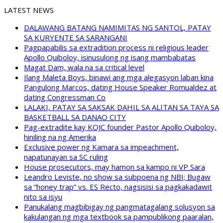
LATEST NEWS
DALAWANG BATANG NAMIMITAS NG SANTOL, PATAY
SA KURYENTE SA SARANGANI
Pagpapabilis sa extradition process ni religious leader
Apollo Quiboloy, isinusulong ng isang mambabatas
Magat Dam, wala na sa critical level
Ilang Maleta Boys, binawi ang mga alegasyon laban kina
Pangulong Marcos, dating House Speaker Romualdez at
dating Congressman Co
LALAKI, PATAY SA SAKSAK DAHIL SA ALITAN SA TAYA SA
BASKETBALL SA DANAO CITY
Pag-extradite kay KOJC founder Pastor Apollo Quiboloy,
hiniling na ng Amerika
Exclusive power ng Kamara sa impeachment,
napatunayan sa SC ruling
House prosecutors, may hamon sa kampo ni VP Sara
Leandro Leviste, no show sa subpoena ng NBI; Bugaw
sa “honey trap” vs. ES Recto, nagsisisi sa pagkakadawit
nito sa isyu
Panukalang magbibigay ng pangmatagalang solusyon sa
kakulangan ng mga textbook sa pampublikong paaralan,