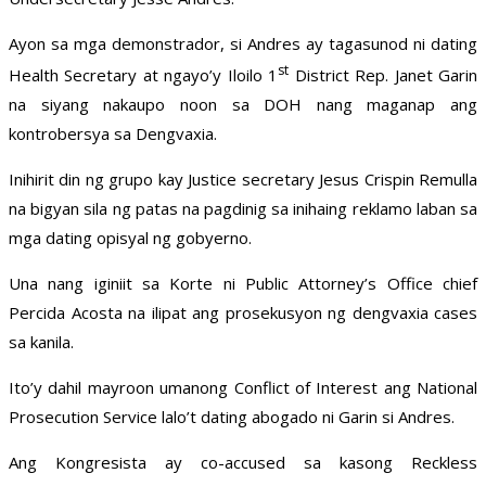
Ayon sa mga demonstrador, si Andres ay tagasunod ni dating
st
Health Secretary at ngayo’y Iloilo 1
District Rep. Janet Garin
na siyang nakaupo noon sa DOH nang maganap ang
kontrobersya sa Dengvaxia.
Inihirit din ng grupo kay Justice secretary Jesus Crispin Remulla
na bigyan sila ng patas na pagdinig sa inihaing reklamo laban sa
mga dating opisyal ng gobyerno.
Una nang iginiit sa Korte ni Public Attorney’s Office chief
Percida Acosta na ilipat ang prosekusyon ng dengvaxia cases
sa kanila.
Ito’y dahil mayroon umanong Conflict of Interest ang National
Prosecution Service lalo’t dating abogado ni Garin si Andres.
Ang Kongresista ay co-accused sa kasong Reckless