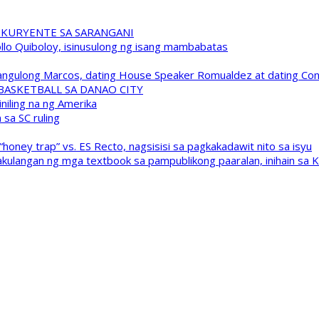
 KURYENTE SA SARANGANI
pollo Quiboloy, isinusulong ng isang mambabatas
 Pangulong Marcos, dating House Speaker Romualdez at dating C
A BASKETBALL SA DANAO CITY
niling na ng Amerika
sa SC ruling
oney trap” vs. ES Recto, nagsisisi sa pagkakadawit nito sa isyu
kulangan ng mga textbook sa pampublikong paaralan, inihain sa 