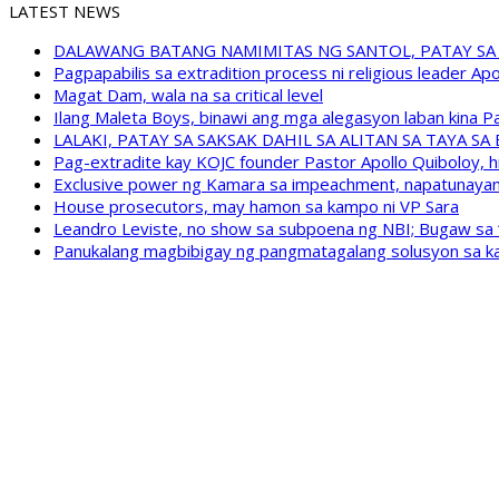
LATEST NEWS
DALAWANG BATANG NAMIMITAS NG SANTOL, PATAY SA
Pagpapabilis sa extradition process ni religious leader A
Magat Dam, wala na sa critical level
Ilang Maleta Boys, binawi ang mga alegasyon laban kina
LALAKI, PATAY SA SAKSAK DAHIL SA ALITAN SA TAYA S
Pag-extradite kay KOJC founder Pastor Apollo Quiboloy, hi
Exclusive power ng Kamara sa impeachment, napatunayan 
House prosecutors, may hamon sa kampo ni VP Sara
Leandro Leviste, no show sa subpoena ng NBI; Bugaw sa “h
Panukalang magbibigay ng pangmatagalang solusyon sa ka