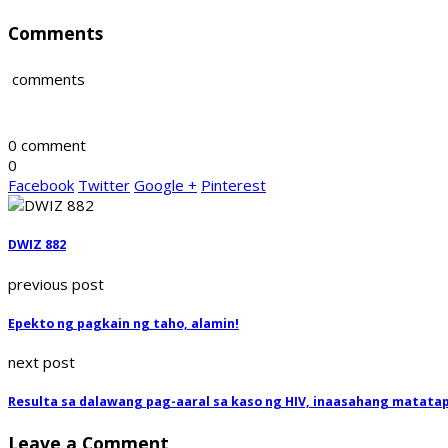
Comments
comments
0 comment
0
Facebook
Twitter
Google +
Pinterest
DWIZ 882
previous post
Epekto ng pagkain ng taho, alamin!
next post
Resulta sa dalawang pag-aaral sa kaso ng HIV, inaasahang matata
Leave a Comment