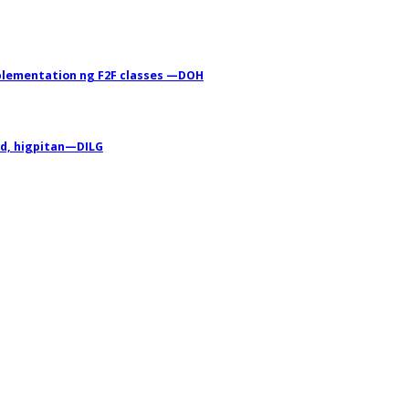
mplementation ng F2F classes —DOH
id, higpitan—DILG