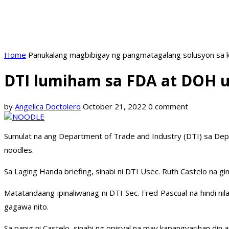
Home
Panukalang magbibigay ng pangmatagalang solusyon sa k
DTI lumiham sa FDA at DOH uk
by
Angelica Doctolero
October 21, 2022
0 comment
Sumulat na ang Department of Trade and Industry (DTI) sa Dep
noodles.
Sa Laging Handa briefing, sinabi ni DTI Usec. Ruth Castelo na g
Matatandaang ipinaliwanag ni DTI Sec. Fred Pascual na hindi n
gagawa nito.
Sa panig ni Castelo, sinabi ng opisyal na may kapangyarihan din