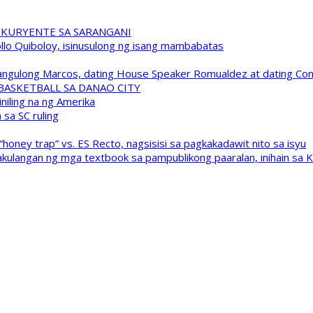
 KURYENTE SA SARANGANI
pollo Quiboloy, isinusulong ng isang mambabatas
 Pangulong Marcos, dating House Speaker Romualdez at dating C
A BASKETBALL SA DANAO CITY
niling na ng Amerika
sa SC ruling
oney trap” vs. ES Recto, nagsisisi sa pagkakadawit nito sa isyu
kulangan ng mga textbook sa pampublikong paaralan, inihain sa 