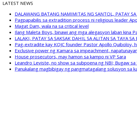
LATEST NEWS
DALAWANG BATANG NAMIMITAS NG SANTOL, PATAY SA
Pagpapabilis sa extradition process ni religious leader A
Magat Dam, wala na sa critical level
Ilang Maleta Boys, binawi ang mga alegasyon laban kina
LALAKI, PATAY SA SAKSAK DAHIL SA ALITAN SA TAYA S
Pag-extradite kay KOJC founder Pastor Apollo Quiboloy, hi
Exclusive power ng Kamara sa impeachment, napatunayan 
House prosecutors, may hamon sa kampo ni VP Sara
Leandro Leviste, no show sa subpoena ng NBI; Bugaw sa “h
Panukalang magbibigay ng pangmatagalang solusyon sa ka