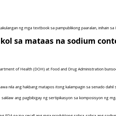
akulangan ng mga textbook sa pampublikong paaralan, inihain sa
ol sa mataas na sodium conte
artment of Health (DOH) at Food and Drug Administration bunsod 
inawa nila ang hakbang matapos itong kalampagin sa senado dahil 
ila saklaw ang pagbibigay ng sertipikasyon sa komposisyon ng mg
 ang FDA na ipa-recall ang mga produktong sobra-sobra ang sodium