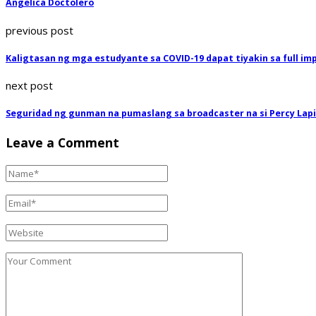
Angelica Doctolero
previous post
Kaligtasan ng mga estudyante sa COVID-19 dapat tiyakin sa full i
next post
Seguridad ng gunman na pumaslang sa broadcaster na si Percy Lap
Leave a Comment