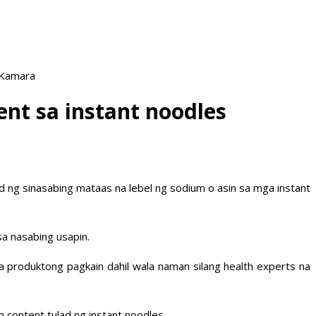
 Kamara
nt sa instant noodles
ng sinasabing mataas na lebel ng sodium o asin sa mga instant
sa nasabing usapin.
a produktong pagkain dahil wala naman silang health experts na
 content tulad ng instant noodles.