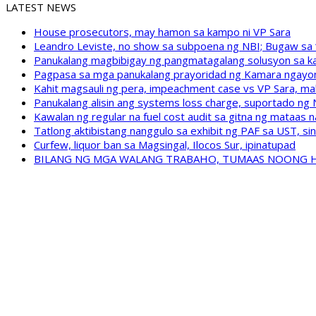
LATEST NEWS
House prosecutors, may hamon sa kampo ni VP Sara
Leandro Leviste, no show sa subpoena ng NBI; Bugaw sa “h
Panukalang magbibigay ng pangmatagalang solusyon sa ka
Pagpasa sa mga panukalang prayoridad ng Kamara ngayong
Kahit magsauli ng pera, impeachment case vs VP Sara, ma
Panukalang alisin ang systems loss charge, suportado ng
Kawalan ng regular na fuel cost audit sa gitna ng mataas n
Tatlong aktibistang nanggulo sa exhibit ng PAF sa UST, s
Curfew, liquor ban sa Magsingal, Ilocos Sur, ipinatupad
BILANG NG MGA WALANG TRABAHO, TUMAAS NOONG 