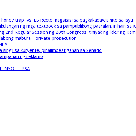
oney trap” vs. ES Recto, nagsisisi sa pagkakadawit nito sa isyu
kulangan ng mga textbook sa pampublikong paaralan, inihain sa 
 2nd Regular Session ng 20th Congress, tiniyak ng lider ng Kam
labong mabura – private prosecution
 NEA
a singil sa kuryente, pinaiimbestigahan sa Senado
inampahan ng reklamo
HUNYO — PSA