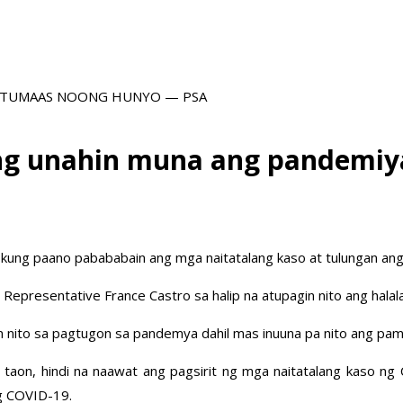
 TUMAAS NOONG HUNYO — PSA
g unahin muna ang pandemiy
kung paano pabababain ang mga naitatalang kaso at tulungan an
 Representative France Castro sa halip na atupagin nito ang halal
n nito sa pagtugon sa pandemya dahil mas inuuna pa nito ang pamum
 taon, hindi na naawat ang pagsirit ng mga naitatalang kaso ng
g COVID-19.