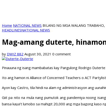
Home
NATIONAL NEWS
BILANG NG MGA WALANG TRABAHO,
HEADLINES
NATIONAL NEWS
Mag-amang duterte, hinamon
by
DWIZ 882
August 30, 2021
0 comment
Pinauuna ng isang mambabatas kay Pangulong Rodrigo Duterte 
Ito ang hamon ni Alliance of Concerned Teachers o ACT Partylist
Ayon kay Castro, tila hindi na alam ng administrasyon ang uunahi
Giit pa nito na mula nang pumutok ang pandemiya noong isang
bansa kaya’t lumobo sa mahigit 20,000 ang mga bagong kaso n