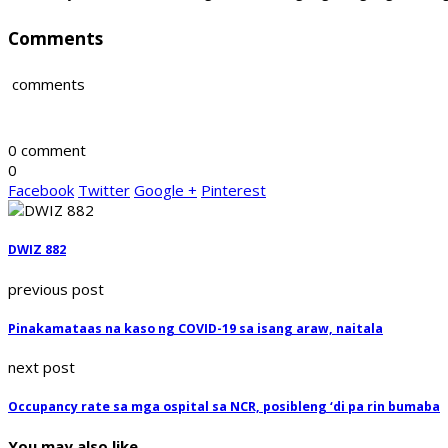
Comments
comments
0 comment
0
Facebook
Twitter
Google +
Pinterest
DWIZ 882
previous post
Pinakamataas na kaso ng COVID-19 sa isang araw, naitala
next post
Occupancy rate sa mga ospital sa NCR, posibleng ‘di pa rin bumaba
You may also like