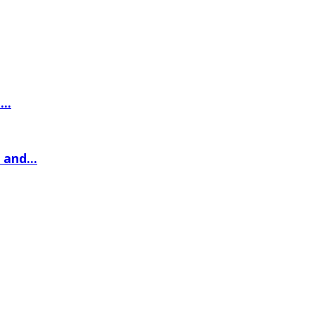
..
and...