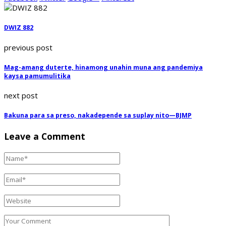
DWIZ 882
previous post
Mag-amang duterte, hinamong unahin muna ang pandemiya
kaysa pamumulitika
next post
Bakuna para sa preso, nakadepende sa suplay nito—BJMP
Leave a Comment