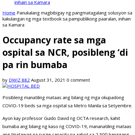
inihain sa Kamara
Home
Panukalang magbibigay ng pangmatagalang solusyon sa
kakulangan ng mga textbook sa pampublikong paaralan, inihain
sa Kamara
Occupancy rate sa mga
ospital sa NCR, posibleng ‘di
pa rin bumaba
by
DWIZ 882
August 31, 2021
0 comment
Posibleng manatiling mataas ang bilang ng mga okupadong
COVID-19 beds sa mga ospital sa Metro Manila sa Setyembre.
Ayon kay professor Guido David ng OCTA research, kahit
bumaba ang bilang ng kaso ng COVID-19, mananatiling mataas
ang tinatawag na surge capacity na aabot sa 2,500 hanggang