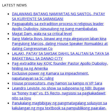
LATEST NEWS
DALAWANG BATANG NAMIMITAS NG SANTOL, PATAY
SA KURYENTE SA SARANGANI
Pagpapabilis sa extradition process ni religious leader
Apollo Quiboloy, isinusulong ng isang mambabatas
Magat Dam, wala na sa critical level
Ilang Maleta Boys, binawi ang mga alegasyon laban kina
Pangulong Marcos, dating House Speaker Romualdez at
dating Congressman Co
LALAKI, PATAY SA SAKSAK DAHIL SA ALITAN SA TAYA SA
BASKETBALL SA DANAO CITY
Pag-extradite kay KOJC founder Pastor Apollo Quiboloy,
hiniling na ng Amerika
Exclusive power ng Kamara sa impeachment,
napatunayan sa SC ruling
House prosecutors, may hamon sa kampo ni VP Sara
Leandro Leviste, no show sa subpoena ng NBI; Bugaw
sa “honey trap” vs. ES Recto, nagsisisi sa pagkakadawit
nito sa isyu
Panukalang magbibigay ng pangmatagalang solusyon sa
kakulangan ng mga textbook sa pampublikong paaralan,