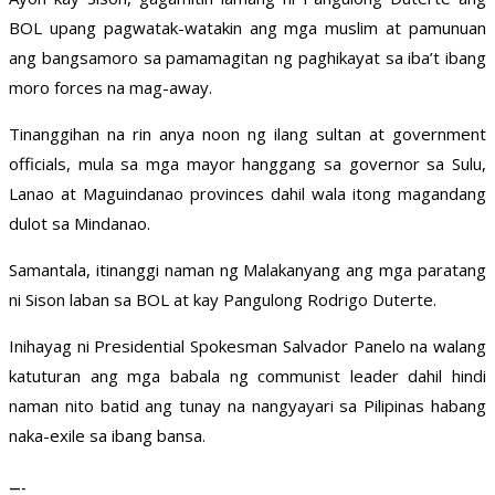
BOL upang pagwatak-watakin ang mga muslim at pamunuan
ang bangsamoro sa pamamagitan ng paghikayat sa iba’t ibang
moro forces na mag-away.
Tinanggihan na rin anya noon ng ilang sultan at government
officials, mula sa mga mayor hanggang sa governor sa Sulu,
Lanao at Maguindanao provinces dahil wala itong magandang
dulot sa Mindanao.
Samantala, itinanggi naman ng Malakanyang ang mga paratang
ni Sison laban sa BOL at kay Pangulong Rodrigo Duterte.
Inihayag ni Presidential Spokesman Salvador Panelo na walang
katuturan ang mga babala ng communist leader dahil hindi
naman nito batid ang tunay na nangyayari sa Pilipinas habang
naka-exile sa ibang bansa.
—-