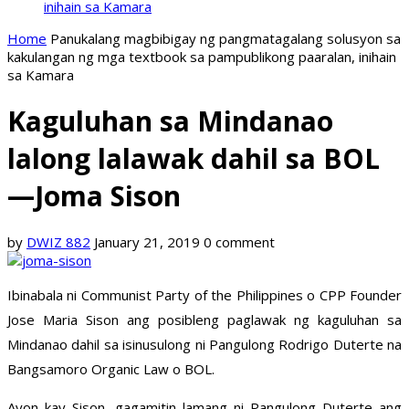
inihain sa Kamara
Home
Panukalang magbibigay ng pangmatagalang solusyon sa
kakulangan ng mga textbook sa pampublikong paaralan, inihain
sa Kamara
Kaguluhan sa Mindanao
lalong lalawak dahil sa BOL
—Joma Sison
by
DWIZ 882
January 21, 2019
0 comment
Ibinabala ni Communist Party of the Philippines o CPP Founder
Jose Maria Sison ang posibleng paglawak ng kaguluhan sa
Mindanao dahil sa isinusulong ni Pangulong Rodrigo Duterte na
Bangsamoro Organic Law o BOL.
Ayon kay Sison, gagamitin lamang ni Pangulong Duterte ang