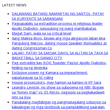
LATEST NEWS
DALAWANG BATANG NAMIMITAS NG SANTOL, PATAY
SA KURYENTE SA SARANGANI
Pagpapabilis sa extradition process ni religious leader
Apollo Quiboloy, isinusulong ng isang mambabatas
Magat Dam, wala na sa critical level
Ilang Maleta Boys, binawi ang mga alegasyon laban kina
Pangulong Marcos, dating House Speaker Romualdez at
dating Congressman Co
LALAKI, PATAY SA SAKSAK DAHIL SA ALITAN SA TAYA SA
BASKETBALL SA DANAO CITY
Pag-extradite kay KOJC founder Pastor Apollo Quiboloy,
hiniling na ng Amerika
Exclusive power ng Kamara sa impeachment,
napatunayan sa SC ruling
House prosecutors, may hamon sa kampo ni VP Sara
Leandro Leviste, no show sa subpoena ng NBI; Bugaw
sa “honey trap” vs. ES Recto, nagsisisi sa pagkakadawit
nito sa isyu
Panukalang magbibigay ng pangmatagalang solusyon sa
kakulangan ng mga textbook sa pampublikong paaralan,