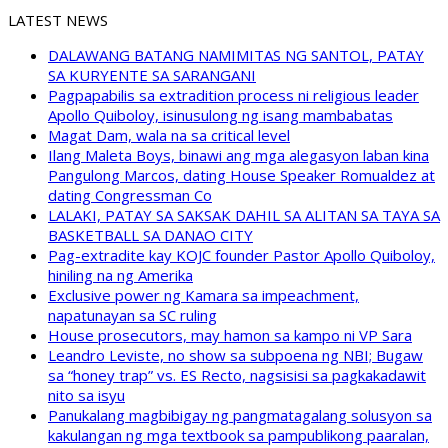
LATEST NEWS
DALAWANG BATANG NAMIMITAS NG SANTOL, PATAY
SA KURYENTE SA SARANGANI
Pagpapabilis sa extradition process ni religious leader
Apollo Quiboloy, isinusulong ng isang mambabatas
Magat Dam, wala na sa critical level
Ilang Maleta Boys, binawi ang mga alegasyon laban kina
Pangulong Marcos, dating House Speaker Romualdez at
dating Congressman Co
LALAKI, PATAY SA SAKSAK DAHIL SA ALITAN SA TAYA SA
BASKETBALL SA DANAO CITY
Pag-extradite kay KOJC founder Pastor Apollo Quiboloy,
hiniling na ng Amerika
Exclusive power ng Kamara sa impeachment,
napatunayan sa SC ruling
House prosecutors, may hamon sa kampo ni VP Sara
Leandro Leviste, no show sa subpoena ng NBI; Bugaw
sa “honey trap” vs. ES Recto, nagsisisi sa pagkakadawit
nito sa isyu
Panukalang magbibigay ng pangmatagalang solusyon sa
kakulangan ng mga textbook sa pampublikong paaralan,