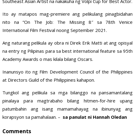
Southeast Asian Artist na nakakuha ng Volpi Cup for Best Actor.
Ito ay matapos mag-premiere ang pelikulang pinagbidahan
nito na “On The Job: The Missing 8″ sa 78th Venice
International Film Festival noong September 2021.
Ang naturang pelikula ay obra ni Direk Erik Matti at ang opisyal
na entry ng Pilipinas para sa best international feature sa 95th
Academy Awards o mas kilala bilang Oscars.
Inanunsyo ito ng Film Development Council of the Philippines
at Directors Guild of the Philippines kahapon.
Tungkol ang pelikula sa mga bilanggo na pansamantalang
pinalaya para magtrabaho bilang hitmen-for-hire upang
patumbahin ang isang mamamahayag na ibinunyag ang
korapsyon sa pamahalaan. –
sa panulat ni Hannah Oledan
Comments