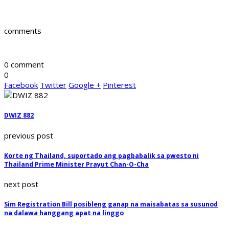
comments
0 comment
0
Facebook
Twitter
Google +
Pinterest
DWIZ 882
previous post
Korte ng Thailand, suportado ang pagbabalik sa pwesto ni
Thailand Prime Minister Prayut Chan-O-Cha
next post
Sim Registration Bill posibleng ganap na maisabatas sa susunod
na dalawa hanggang apat na linggo