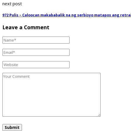
next post
972 Pulis – Caloocan makababalik na ng serbisyo matapos ang retra
Leave a Comment