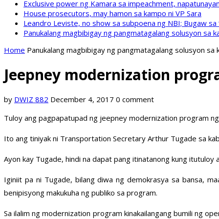
Exclusive power ng Kamara sa impeachment, napatunayan 
House prosecutors, may hamon sa kampo ni VP Sara
Leandro Leviste, no show sa subpoena ng NBI; Bugaw sa “h
Panukalang magbibigay ng pangmatagalang solusyon sa ka
Home
Panukalang magbibigay ng pangmatagalang solusyon sa k
Jeepney modernization progr
by
DWIZ 882
December 4, 2017
0 comment
Tuloy ang pagpapatupad ng jeepney modernization program ng
Ito ang tiniyak ni Transportation Secretary Arthur Tugade sa ka
Ayon kay Tugade, hindi na dapat pang itinatanong kung itutuloy
Iginiit pa ni Tugade, bilang diwa ng demokrasya sa bansa, 
benipisyong makukuha ng publiko sa program.
Sa ilalim ng modernization program kinakailangang bumili ng ope