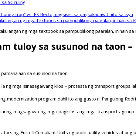
sa SC ruling
oney trap” vs. ES Recto, nagsisisi sa pagkakadawit nito sa isyu
kulangan ng mga textbook sa pampublikong paaralan, inihain sa 
akulangan ng mga textbook sa pampublikong paaralan, inihain sa
am tuloy sa susunod na taon –
 pamahalaan sa susunod na taon.
bila ng mga isinasagawang kilos – protesta ng transport groups la
 ang modernization program dahil ito ang gusto ni Pangulong Rodr
maaaring magsagawa ng mga pagkilos ang mga transports group 
rators ng Euro 4 Compliant Units ng public utility vehicles at a