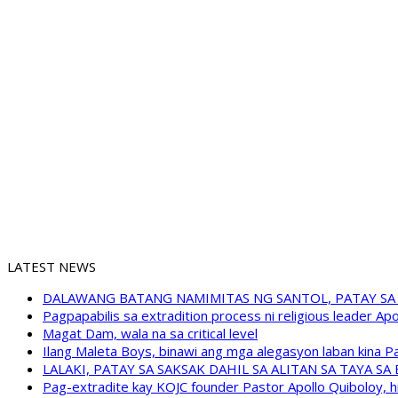
LATEST NEWS
DALAWANG BATANG NAMIMITAS NG SANTOL, PATAY SA
Pagpapabilis sa extradition process ni religious leader A
Magat Dam, wala na sa critical level
Ilang Maleta Boys, binawi ang mga alegasyon laban kina
LALAKI, PATAY SA SAKSAK DAHIL SA ALITAN SA TAYA S
Pag-extradite kay KOJC founder Pastor Apollo Quiboloy, hi