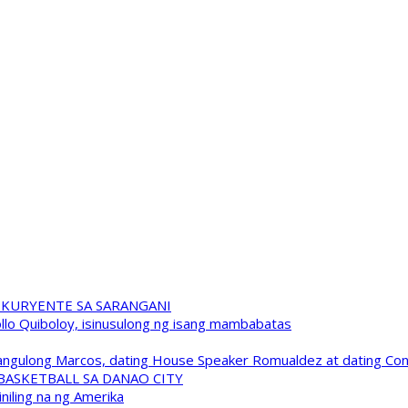
 KURYENTE SA SARANGANI
pollo Quiboloy, isinusulong ng isang mambabatas
 Pangulong Marcos, dating House Speaker Romualdez at dating C
A BASKETBALL SA DANAO CITY
niling na ng Amerika