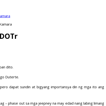
Kamara
 Kamara
 DOTr
ban dito.
igo Duterte.
pero dapat sundin at bigyang importansya din ng mga ito ang
ng pag – phase out sa mga jeepney na may edad nang labing limang