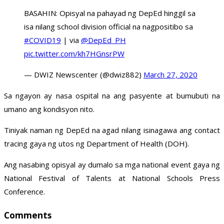
BASAHIN: Opisyal na pahayad ng DepEd hinggil sa
isa nilang school division official na nagpositibo sa
#COVID19
| via
@DepEd_PH
pic.twitter.com/kh7HGnsrPW
— DWIZ Newscenter (@dwiz882)
March 27, 2020
Sa ngayon ay nasa ospital na ang pasyente at bumubuti na
umano ang kondisyon nito.
Tiniyak naman ng DepEd na agad nilang isinagawa ang contact
tracing gaya ng utos ng Department of Health (DOH).
Ang nasabing opisyal ay dumalo sa mga national event gaya ng
National Festival of Talents at National Schools Press
Conference.
Comments