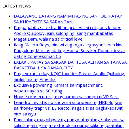
LATEST NEWS
DALAWANG BATANG NAMIMITAS NG SANTOL, PATAY
SA KURYENTE SA SARANGANI
Pagpapabilis sa extradition process ni religious leader
Apollo Quiboloy, isinusulong ng isang mambabatas
Magat Dam, wala na sa critical level
Ilang Maleta Boys, binawi ang mga alegasyon laban kina
Pangulong Marcos, dating House Speaker Romualdez at
dating Congressman Co
LALAKI, PATAY SA SAKSAK DAHIL SA ALITAN SA TAYA SA
BASKETBALL SA DANAO CITY
Pag-extradite kay KOJC founder Pastor Apollo Quiboloy,
hiniling na ng Amerika
Exclusive power ng Kamara sa impeachment,
napatunayan sa SC ruling
House prosecutors, may hamon sa kampo ni VP Sara
Leandro Leviste, no show sa subpoena ng NBI; Bugaw
sa “honey trap” vs. ES Recto, nagsisisi sa pagkakadawit
nito sa isyu
Panukalang magbibigay ng pangmatagalang solusyon sa
kakulangan ng mga textbook sa pampublikong paaralan,