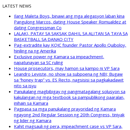
LATEST NEWS
Ilang Maleta Boys, binawi ang mga alegasyon laban kina
Pangulong Marcos, dating House Speaker Romualdez at
dating Congressman Co
LALAKI, PATAY SA SAKSAK DAHIL SA ALITAN SA TAYA SA
BASKETBALL SA DANAO CITY
Pag-extradite kay KOJC founder Pastor Apollo Quiboloy,
hiniling na ng Amerika
Exclusive power ng Kamara sa impeachment,
napatunayan sa SC ruling
House prosecutors, may hamon sa kampo ni VP Sara
Leandro Leviste, no show sa subpoena ng NBI; Bugaw
sa “honey trap” vs. ES Recto, nagsisisi sa pagkakadawit
nito sa isyu
Panukalang magbibigay ng pangmatagalang solusyon sa
kakulangan ng mga textbook sa pampublikong paaralan,
inihain sa Kamara
Pagpasa sa mga panukalang prayoridad ng Kamara
ngayong 2nd Regular Session ng 20th Congress, tiniyak
ng lider ng Kamara
Kahit magsauli ng pera, impeachment case vs VP Sara,