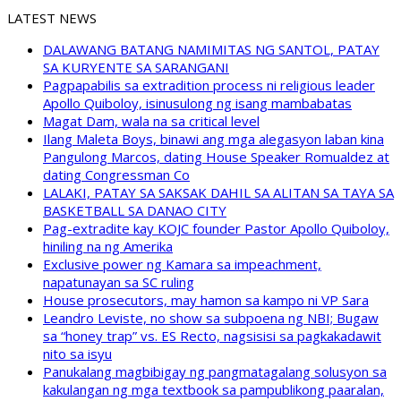
LATEST NEWS
DALAWANG BATANG NAMIMITAS NG SANTOL, PATAY
SA KURYENTE SA SARANGANI
Pagpapabilis sa extradition process ni religious leader
Apollo Quiboloy, isinusulong ng isang mambabatas
Magat Dam, wala na sa critical level
Ilang Maleta Boys, binawi ang mga alegasyon laban kina
Pangulong Marcos, dating House Speaker Romualdez at
dating Congressman Co
LALAKI, PATAY SA SAKSAK DAHIL SA ALITAN SA TAYA SA
BASKETBALL SA DANAO CITY
Pag-extradite kay KOJC founder Pastor Apollo Quiboloy,
hiniling na ng Amerika
Exclusive power ng Kamara sa impeachment,
napatunayan sa SC ruling
House prosecutors, may hamon sa kampo ni VP Sara
Leandro Leviste, no show sa subpoena ng NBI; Bugaw
sa “honey trap” vs. ES Recto, nagsisisi sa pagkakadawit
nito sa isyu
Panukalang magbibigay ng pangmatagalang solusyon sa
kakulangan ng mga textbook sa pampublikong paaralan,