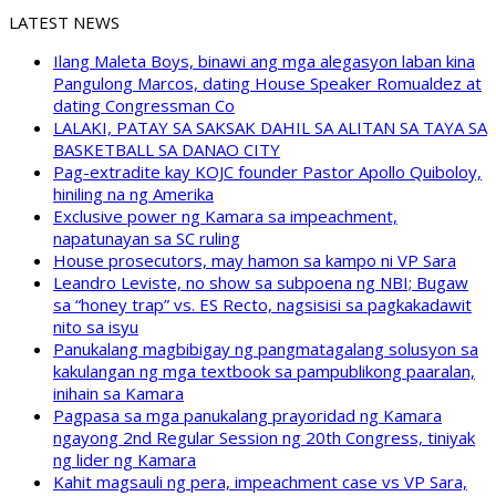
LATEST NEWS
Ilang Maleta Boys, binawi ang mga alegasyon laban kina
Pangulong Marcos, dating House Speaker Romualdez at
dating Congressman Co
LALAKI, PATAY SA SAKSAK DAHIL SA ALITAN SA TAYA SA
BASKETBALL SA DANAO CITY
Pag-extradite kay KOJC founder Pastor Apollo Quiboloy,
hiniling na ng Amerika
Exclusive power ng Kamara sa impeachment,
napatunayan sa SC ruling
House prosecutors, may hamon sa kampo ni VP Sara
Leandro Leviste, no show sa subpoena ng NBI; Bugaw
sa “honey trap” vs. ES Recto, nagsisisi sa pagkakadawit
nito sa isyu
Panukalang magbibigay ng pangmatagalang solusyon sa
kakulangan ng mga textbook sa pampublikong paaralan,
inihain sa Kamara
Pagpasa sa mga panukalang prayoridad ng Kamara
ngayong 2nd Regular Session ng 20th Congress, tiniyak
ng lider ng Kamara
Kahit magsauli ng pera, impeachment case vs VP Sara,