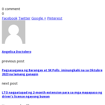
0 comment
0
Facebook
Twitter
Google +
Pinterest
Angelica Doctolero
previous post
Pagsasagawa ng Barangay at SK Polls, iminungkahi na sa Oktubre
2023 na lamang ganapin
next post
LTO nagpatupad ng 2-month extension para sa mga mapapaso ng
driver’s license ngayong buwan