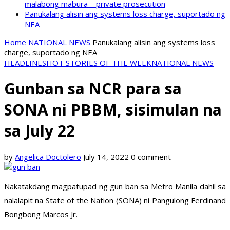
malabong mabura – private prosecution
Panukalang alisin ang systems loss charge, suportado ng
NEA
Home
NATIONAL NEWS
Panukalang alisin ang systems loss
charge, suportado ng NEA
HEADLINES
HOT STORIES OF THE WEEK
NATIONAL NEWS
Gunban sa NCR para sa
SONA ni PBBM, sisimulan na
sa July 22
by
Angelica Doctolero
July 14, 2022
0 comment
Nakatakdang magpatupad ng gun ban sa Metro Manila dahil sa
nalalapit na State of the Nation (SONA) ni Pangulong Ferdinand
Bongbong Marcos Jr.