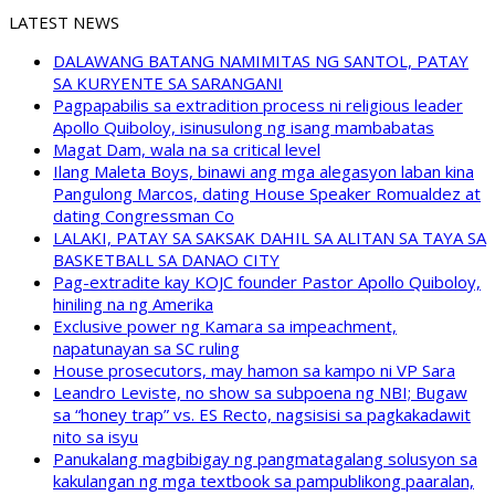
LATEST NEWS
DALAWANG BATANG NAMIMITAS NG SANTOL, PATAY
SA KURYENTE SA SARANGANI
Pagpapabilis sa extradition process ni religious leader
Apollo Quiboloy, isinusulong ng isang mambabatas
Magat Dam, wala na sa critical level
Ilang Maleta Boys, binawi ang mga alegasyon laban kina
Pangulong Marcos, dating House Speaker Romualdez at
dating Congressman Co
LALAKI, PATAY SA SAKSAK DAHIL SA ALITAN SA TAYA SA
BASKETBALL SA DANAO CITY
Pag-extradite kay KOJC founder Pastor Apollo Quiboloy,
hiniling na ng Amerika
Exclusive power ng Kamara sa impeachment,
napatunayan sa SC ruling
House prosecutors, may hamon sa kampo ni VP Sara
Leandro Leviste, no show sa subpoena ng NBI; Bugaw
sa “honey trap” vs. ES Recto, nagsisisi sa pagkakadawit
nito sa isyu
Panukalang magbibigay ng pangmatagalang solusyon sa
kakulangan ng mga textbook sa pampublikong paaralan,